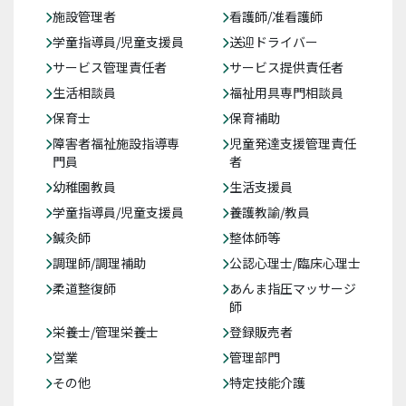
施設管理者
看護師/准看護師
学童指導員/児童支援員
送迎ドライバー
サービス管理責任者
サービス提供責任者
生活相談員
福祉用具専門相談員
保育士
保育補助
障害者福祉施設指導専
児童発達支援管理責任
門員
者
幼稚園教員
生活支援員
学童指導員/児童支援員
養護教諭/教員
鍼灸師
整体師等
調理師/調理補助
公認心理士/臨床心理士
柔道整復師
あんま指圧マッサージ
師
栄養士/管理栄養士
登録販売者
営業
管理部門
その他
特定技能介護