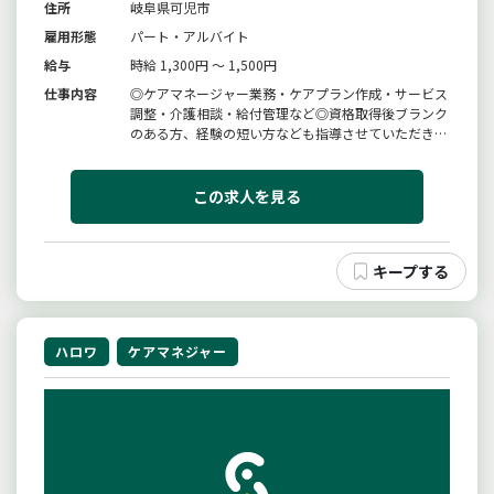
住所
岐阜県可児市
雇用形態
パート・アルバイト
給与
時給 1,300円 ～ 1,500円
仕事内容
◎ケアマネージャー業務・ケアプラン作成・サービス
調整・介護相談・給付管理など◎資格取得後ブランク
のある方、経験の短い方なども指導させていただきな
がら一緒に働きましょう。◎施設・事業所見学も受付
ております。ご連絡お待ちしております変更範囲：会
社の定める業務※応募される方はハローワークから
この求人を見る
「紹介状」の交付を受けて下さい。
ハロワ
ケアマネジャー