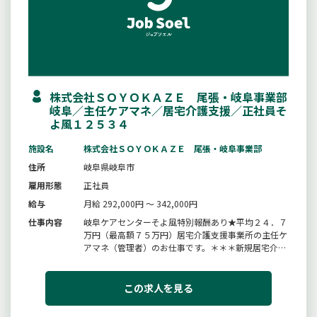
株式会社ＳＯＹＯＫＡＺＥ 尾張・岐阜事業部
岐阜／主任ケアマネ／居宅介護支援／正社員そ
よ風１２５３４
施設名
株式会社ＳＯＹＯＫＡＺＥ 尾張・岐阜事業部
住所
岐阜県岐阜市
雇用形態
正社員
給与
月給 292,000円 ～ 342,000円
仕事内容
岐阜ケアセンターそよ風特別報酬あり★平均２４．７
万円（最高額７５万円）居宅介護支援事業所の主任ケ
アマネ（管理者）のお仕事です。＊＊＊新規居宅介護
支援事業所となります＊＊＊立ち上げ業務からのス
タートになります！★★必須：主任介護支援専門員
★★・高齢者やその家族の介護相談・ケアプラン作
この求人を見る
成・介護保険申請代行・関係機関と...