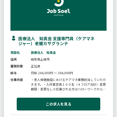
医療法人 知真会 支援専門員（ケアマネ
ジャー）老健カサグランテ
施設名
医療法人 知真会
住所
岐阜県土岐市
雇用形態
正社員
給与
月給 244,000円 ～ 344,000円
仕事内容
・老人保健施設におけるケアマネ業務担当していただ
きます。・入所者定員１００名（４フロア合計）変更
範囲：変更なし※応募される方はハローワークから
「紹介状」の交付を受けて下さい。
この求人を見る