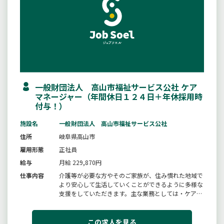
一般財団法人 高山市福祉サービス公社 ケア
マネージャー（年間休日１２４日＋年休採用時
付与！）
施設名
一般財団法人 高山市福祉サービス公社
住所
岐阜県高山市
雇用形態
正社員
給与
月給 229,870円
仕事内容
介護等が必要な方やそのご家族が、住み慣れた地域で
より安心して生活していくことができるように多様な
支援をしていただきます。主な業務としては・ケアプ
ランの作成本人・家族との調整・地域関係機関との協
働調整などとなります。人材育成充実しています。ま
た更新研修や再研修等は業務として受けていただきま
この求人を見る