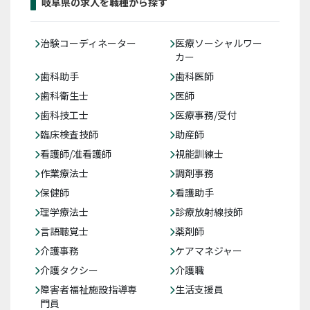
岐阜県の求人を職種から探す
治験コーディネーター
医療ソーシャルワー
カー
歯科助手
歯科医師
歯科衛生士
医師
歯科技工士
医療事務/受付
臨床検査技師
助産師
看護師/准看護師
視能訓練士
作業療法士
調剤事務
保健師
看護助手
理学療法士
診療放射線技師
言語聴覚士
薬剤師
介護事務
ケアマネジャー
介護タクシー
介護職
障害者福祉施設指導専
生活支援員
門員