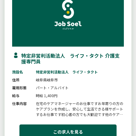
特定非営利活動法人 ライフ・タクト 介護支
援専門員
施設名
特定非営利活動法人 ライフ・タクト
住所
岐阜県岐阜市
雇用形態
パート・アルバイト
給与
時給 1,400円
仕事内容
在宅のケアマネージャーのお仕事ですお年寄りの方の
ケアプランを作成し、安心して生活できる様サポート
するお仕事です初心者の方でも大歓迎です他のケアマ
ネージャーにアドバイスを聞きながら働けます在宅
ワークも行っておりますお気軽にご相談ください変更
範囲：変更なし
この求人を見る