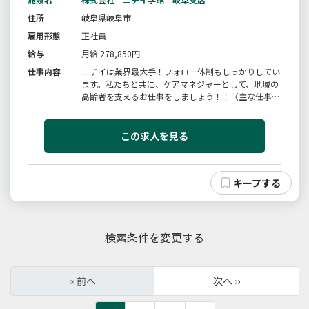
住所
岐阜県岐阜市
雇用形態
正社員
給与
月給 278,850円
仕事内容
ニチイは業界最大手！フォロー体制もしっかりしてい
ます。私たちと共に、ケアマネジャーとして、地域の
高齢者を支えるお仕事をしましょう！！〈主な仕事内
容〉・お客様のご自宅を訪問し、健康状態・生活環
境・ご家族の状況等を伺った上で、お客様が在宅で介
護サービスを受ける為に必要なケアプランを作成しま
この求人を見る
す。・介護サービスを開始後も...
検索条件を変更する
‹‹ 前へ
次へ ››