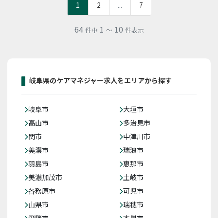
1
2
...
7
64
1
10
件中
～
件表示
岐阜県のケアマネジャー求人をエリアから探す
岐阜市
大垣市
高山市
多治見市
関市
中津川市
美濃市
瑞浪市
羽島市
恵那市
美濃加茂市
土岐市
各務原市
可児市
山県市
瑞穂市
飛騨市
本巣市