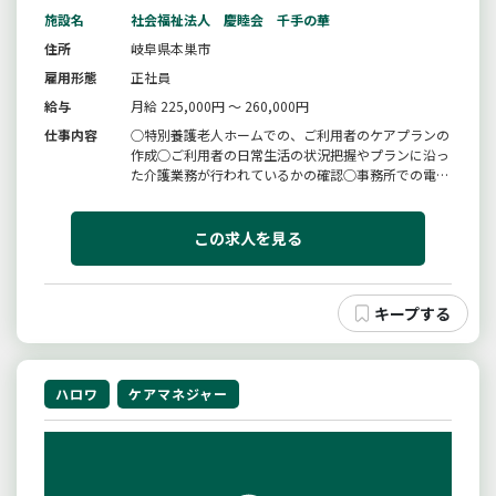
施設名
社会福祉法人 慶睦会 千手の華
住所
岐阜県本巣市
雇用形態
正社員
給与
月給 225,000円 ～ 260,000円
仕事内容
○特別養護老人ホームでの、ご利用者のケアプランの
作成○ご利用者の日常生活の状況把握やプランに沿っ
た介護業務が行われているかの確認○事務所での電話
対応○ご家族の対応○病院付き添い＊木のぬくもりあ
ふれる施設で一緒に働いてみませんか？変更範囲：変
更なし
この求人を見る
ハロワ
ケアマネジャー