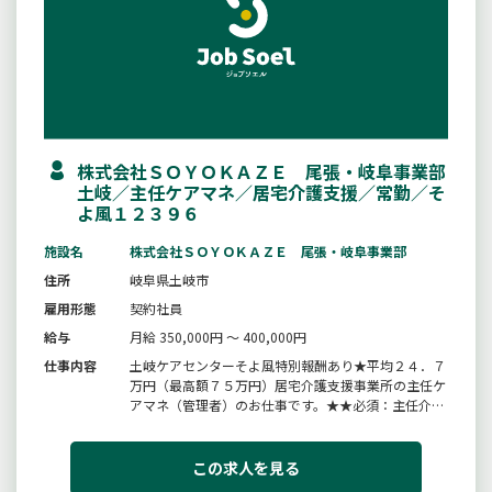
株式会社ＳＯＹＯＫＡＺＥ 尾張・岐阜事業部
土岐／主任ケアマネ／居宅介護支援／常勤／そ
よ風１２３９６
施設名
株式会社ＳＯＹＯＫＡＺＥ 尾張・岐阜事業部
住所
岐阜県土岐市
雇用形態
契約社員
給与
月給 350,000円 ～ 400,000円
仕事内容
土岐ケアセンターそよ風特別報酬あり★平均２４．７
万円（最高額７５万円）居宅介護支援事業所の主任ケ
アマネ（管理者）のお仕事です。★★必須：主任介護
支援専門員★★・職員育成、マネジメント・高齢者や
その家族の介護相談・ケアプラン作成・介護保険申請
代行・関係機関との連絡調整・介護保険の給付管理お
この求人を見る
よび請求業務・その他関連事...