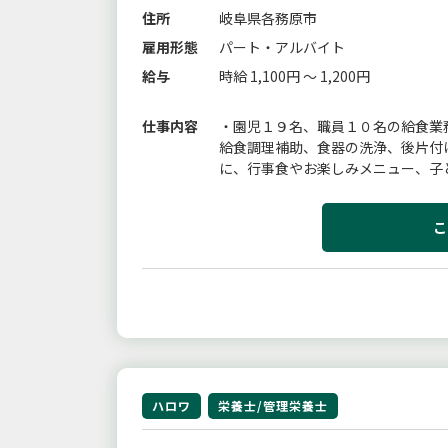
住所
岐阜県各務原市
雇用形態
パート・アルバイト
給与
時給 1,100円 ～ 1,200円
仕事内容
・園児１９名、職員１０名の給食業
給食調理補助、食器の洗浄、後片付
に、行事食やお楽しみメニュー、子
※詳細は当園ホームページをご覧く
こ
ハロワ
栄養士/管理栄養士