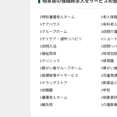
岐阜県の保健師求人をサービス形
特別養護老人ホーム
老人保
ケアハウス
有料老
グループホーム
訪問介
デイケア・通所リハビリ
ショー
訪問入浴
訪問リ
福祉用具
地域包
クリニック
保育園
障がい者グループホーム
障がい
放課後等デイサービス
児童発
ドラッグストア
医薬品
幼稚園
学校
養護老人ホーム
給食委
鍼灸院
介護医