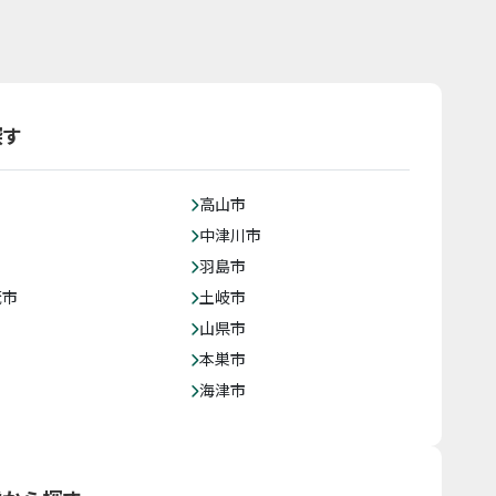
探す
高山市
中津川市
羽島市
茂市
土岐市
山県市
本巣市
海津市