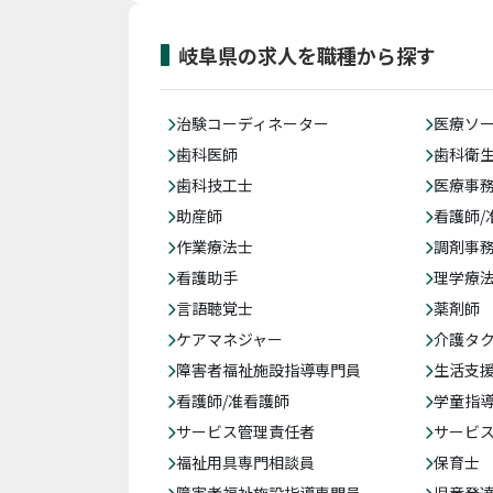
岐阜県の求人を職種から探す
治験コーディネーター
医療ソ
歯科医師
歯科衛
歯科技工士
医療事務
助産師
看護師/
作業療法士
調剤事
看護助手
理学療
言語聴覚士
薬剤師
ケアマネジャー
介護タ
障害者福祉施設指導専門員
生活支
看護師/准看護師
学童指導
サービス管理責任者
サービ
福祉用具専門相談員
保育士