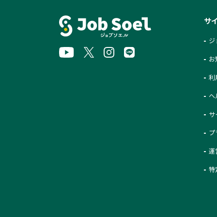
サ
ジ
お
利
ヘ
サ
プ
運
特