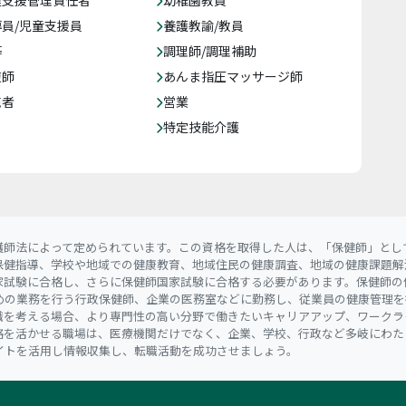
達支援管理責任者
幼稚園教員
員/児童支援員
養護教諭/教員
等
調理師/調理補助
復師
あんま指圧マッサージ師
売者
営業
特定技能介護
護師法によって定められています。この資格を取得した人は、「保健師」とし
保健指導、学校や地域での健康教育、地域住民の健康調査、地域の健康課題解
家試験に合格し、さらに保健師国家試験に合格する必要があります。保健師の
めの業務を行う行政保健師、企業の医務室などに勤務し、従業員の健康管理を
職を考える場合、より専門性の高い分野で働きたいキャリアアップ、ワークラ
格を活かせる職場は、医療機関だけでなく、企業、学校、行政など多岐にわた
イトを活用し情報収集し、転職活動を成功させましょう。