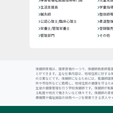
障害者福祉施設指導専門員
児童発
生活支援員
学童指導
鍼灸師
整体師
公認心理士/臨床心理士
柔道整
栄養士/管理栄養士
登録販
管理部門
その他
保健師資格は、国家資格の一つで、保健師助産師看
とができます。主な仕事内容は、地域住民に対する
の立案などです。保健師になるためには、看護師国
所や市役所などに勤務し、地域住民の健康を守るた
生徒の健康管理を行う学校保健師です。保健師が転
る転居や地元で働きたいなど様々です。保健師の資
療機関や福祉施設の採用ページを検索できる求人サ