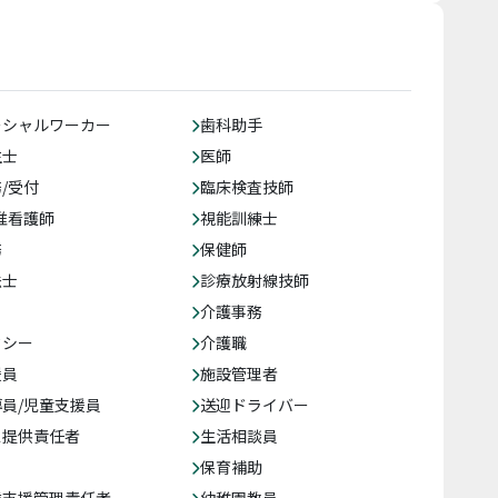
ーシャルワーカー
歯科助手
生士
医師
/受付
臨床検査技師
准看護師
視能訓練士
務
保健師
法士
診療放射線技師
介護事務
クシー
介護職
援員
施設管理者
員/児童支援員
送迎ドライバー
ス提供責任者
生活相談員
保育補助