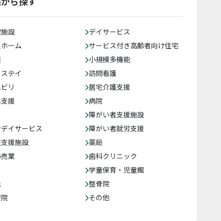
態から探す
健施設
デイサービス
人ホーム
サービス付き高齢者向け住宅
護
小規模多機能
トステイ
訪問看護
ハビリ
居宅介護支援
括支援
病院
障がい者支援施設
者デイサービス
障がい者就労支援
達支援施設
薬局
小売業
歯科クリニック
学童保育・児童館
託
整骨院
療院
その他