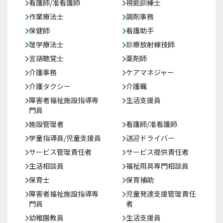
看護師/准看護師
視能訓練士
作業療法士
調剤事務
保健師
看護助手
理学療法士
診療放射線技師
言語聴覚士
薬剤師
介護事務
ケアマネジャー
介護タクシー
介護職
障害者福祉施設指導専
生活支援員
門員
施設管理者
看護師/准看護師
学童指導員/児童支援員
送迎ドライバー
サービス管理責任者
サービス提供責任者
生活相談員
福祉用具専門相談員
保育士
保育補助
障害者福祉施設指導専
児童発達支援管理責任
門員
者
幼稚園教員
生活支援員