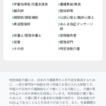
学童指導員/児童支援員
養護教諭/教員
鍼灸師
整体師等
調理師/調理補助
公認心理士/臨床心理士
柔道整復師
あんま指圧マッサージ
師
栄養士/管理栄養士
登録販売者
営業
管理部門
その他
特定技能介護
特定技能介護とは、日本の介護業界の人手不足を解消するため
に、一定の専門性や技能を持つ外国人を受け入れる制度です。
外国人が日本の介護施設などで働くことを可能にし、介護の質
の向上や人材の多様化を目指しています。特定技能介護で働く
ためには、介護に関する基本的な知識や技術や、日本語能力が
N3以上であることなどの決まりがあります。また、在留期間は