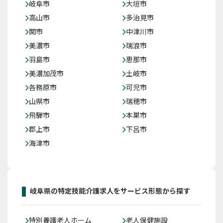
岐阜市
大垣市
高山市
多治見市
関市
中津川市
美濃市
瑞浪市
羽島市
恵那市
美濃加茂市
土岐市
各務原市
可児市
山県市
瑞穂市
飛騨市
本巣市
郡上市
下呂市
海津市
岐阜県の特定技能介護求人をサービス形態から探す
特別養護老人ホーム
老人保健施設