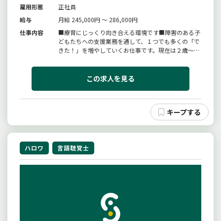
雇用形態
正社員
給与
月給 245,000円 ～ 286,000円
仕事内容
■療育にじっくり向き合える環境です■障害のある子
どもたちへの支援業務を通して、１つでも多くの「で
きた！」を増やしていくお仕事です。現在は２歳〜小
学生の子供たちが通ってくれてりいます。”楽しい遊
び”を通して、子どもたちの個性伸ばし、可能性を広
げるお手伝いをします。担任制は採用しておらず、毎
この求人を見る
日約１０人の子どもたちを４...
ハロワ
言語聴覚士