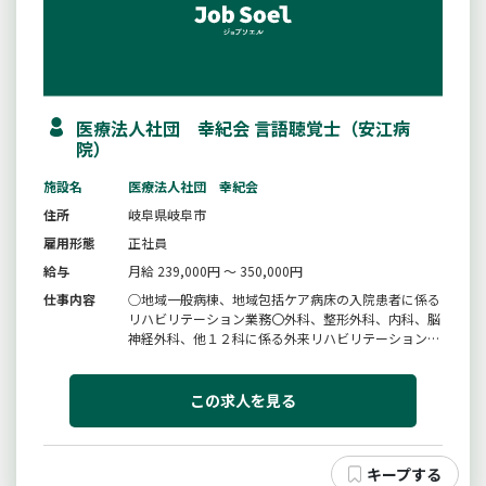
医療法人社団 幸紀会 言語聴覚士（安江病
院）
施設名
医療法人社団 幸紀会
住所
岐阜県岐阜市
雇用形態
正社員
給与
月給 239,000円 ～ 350,000円
仕事内容
○地域一般病棟、地域包括ケア病床の入院患者に係る
リハビリテーション業務〇外科、整形外科、内科、脳
神経外科、他１２科に係る外来リハビリテーション業
務○厚生労働省が推進する地域包括ケアシステムの一
環を担う地域密着型の二次救急指定病院です。変更範
囲：なし
この求人を見る