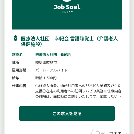
医療法人社団 幸紀会 言語聴覚士（介護老人
保健施設）
施設名
医療法人社団 幸紀会
住所
岐阜県岐阜市
雇用形態
パート・アルバイト
給与
時給 1,500円
仕事内容
○施設入所者、通所利用者へのリハビリ業務及び生活
支援○在宅の利用者への訪問リハビリ業務※仕事内容
の詳細は、面接時にご説明いたします。確認したいこ
とがある場合は、面接時にお尋ねください。変更範
囲：法人の定める業務
この求人を見る