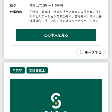
給与
時給 1,700円 ～ 1,900円
仕事内容
○地域一般病棟、地域包括ケア病床の入院患者に係る
リハビリテーション業務〇外科、整形外科、内科、脳
神経外科、他１２科に係る外来リハビリテーション業
務○厚生労働省が推進する地域包括ケアシステムの一
環を担う地域密着型の二次救急指定病院です。変更範
囲：なし
この求人を見る
ハロワ
言語聴覚士