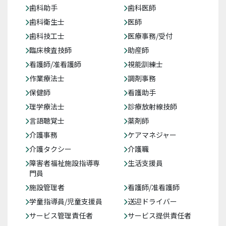
歯科助手
歯科医師
歯科衛生士
医師
歯科技工士
医療事務/受付
臨床検査技師
助産師
看護師/准看護師
視能訓練士
作業療法士
調剤事務
保健師
看護助手
理学療法士
診療放射線技師
言語聴覚士
薬剤師
介護事務
ケアマネジャー
介護タクシー
介護職
障害者福祉施設指導専
生活支援員
門員
施設管理者
看護師/准看護師
学童指導員/児童支援員
送迎ドライバー
サービス管理責任者
サービス提供責任者