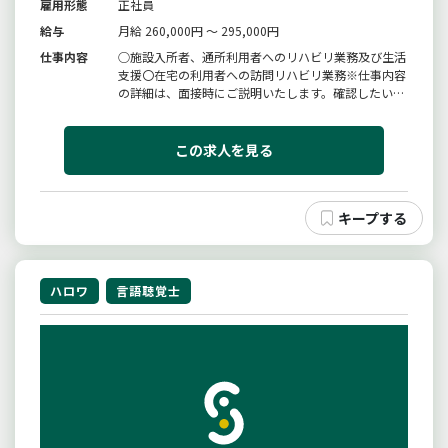
雇用形態
正社員
給与
月給 260,000円 ～ 295,000円
仕事内容
○施設入所者、通所利用者へのリハビリ業務及び生活
支援〇在宅の利用者への訪問リハビリ業務※仕事内容
の詳細は、面接時にご説明いたします。確認したいこ
とがある場合は、面接時におたずねください。変更範
囲：変更なし
この求人を見る
ハロワ
言語聴覚士