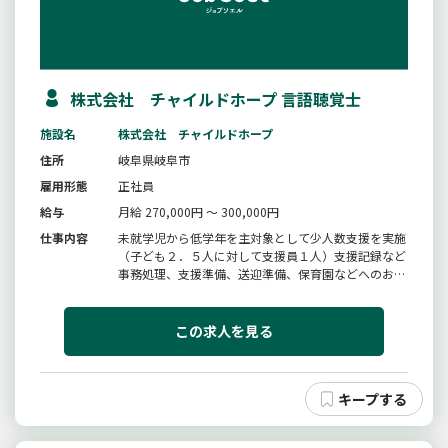
株式会社 チャイルドホープ 言語聴覚士
施設名
株式会社 チャイルドホープ
住所
岐阜県岐阜市
雇用形態
正社員
給与
月給 270,000円 ～ 300,000円
仕事内容
未就学児から低学年を主対象として少人数支援を実施
（子ども２．５人に対して支援員１人）支援記録など
事務処理、支援準備、送迎準備、保育園などへのお迎
え、発達支援、清掃、ご自宅へのお送り★６０歳い所
応募歓迎変更範囲：変更なし
この求人を見る