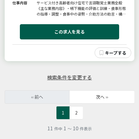
仕事内容
サービス付き高齢者向け住宅で言語聴覚士業務全般
《主な業務内容》・嚥下機能の評価と訓練・食事形態
の指導・調整・食事中の姿勢・介助方法の助言・構
音・言語訓練・家族・介護職への助言・主治医、ケア
マネージャー、各関係機関との連絡調整・事務作業※
変更範囲：会社の定める業務
この求人を見る
検索条件を変更する
‹‹ 前へ
次へ ››
1
2
11
1
10
件中
～
件表示