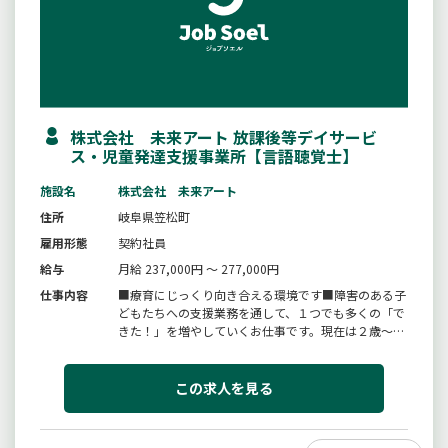
株式会社 未来アート 放課後等デイサービ
ス・児童発達支援事業所【言語聴覚士】
施設名
株式会社 未来アート
住所
岐阜県笠松町
雇用形態
契約社員
給与
月給 237,000円 ～ 277,000円
仕事内容
■療育にじっくり向き合える環境です■障害のある子
どもたちへの支援業務を通して、１つでも多くの「で
きた！」を増やしていくお仕事です。現在は２歳〜小
学生の子供たちが通ってくれてりいます。”楽しい遊
び”を通して、子どもたちの個性伸ばし、可能性を広
げるお手伝いをします。担任制は採用しておらず、毎
この求人を見る
日約１０人の子どもたちを４...