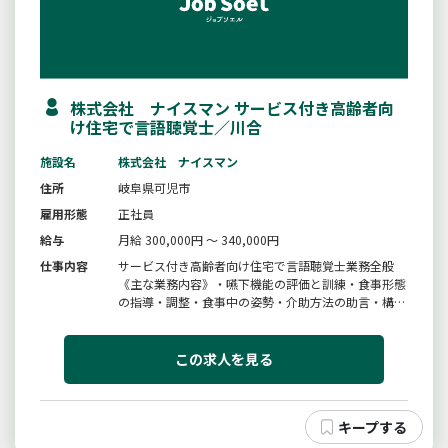
株式会社 ナイスマン サービス付き高齢者向
け住宅で言語聴覚士／川合
施設名
株式会社 ナイスマン
住所
岐阜県可児市
雇用形態
正社員
給与
月給 300,000円 ～ 340,000円
仕事内容
サービス付き高齢者向け住宅で言語聴覚士業務全般
《主な業務内容》・嚥下機能の評価と訓練・食事形態
の指導・調整・食事中の姿勢・介助方法の助言・構
音・言語訓練・家族・介護職への助言・主治医、ケア
マネージャー、各関係機関との連絡調整・事務作業※
変更範囲：会社の定める業務
この求人を見る