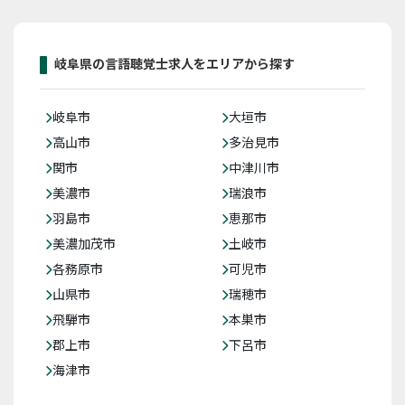
岐阜県の言語聴覚士求人をエリアから探す
岐阜市
大垣市
高山市
多治見市
関市
中津川市
美濃市
瑞浪市
羽島市
恵那市
美濃加茂市
土岐市
各務原市
可児市
山県市
瑞穂市
飛騨市
本巣市
郡上市
下呂市
海津市