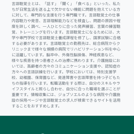
言語聴覚士とは、「話す」「聞く」「食べる」といった、私た
ちが日常生活を送る上で欠かせない機能に問題を抱えている方
に対して、専門的な支援を行う専門職です。言語聴覚士の仕事
内容聴力や発音、言語理解能力などを検査し、問題の原因や程
度を詳しく調べ、一人ひとりに合った発声練習、言葉の練習聴
覚、トレーニングを行います。言語聴覚士になるためには、大
学や専門学校で言語聴覚士養成課程を修了し、国家試験に合格
する必要があります。言語聴覚士の勤務先は、総合病院からク
リニックまで様々な規模の病院でリハビリテーション科を中心
に活躍しています。脳卒中、外傷性脳損傷、神経疾患など、
様々な疾患を持つ患者さんの治療に携わります。介護施設にお
いては、高齢者の方々のコミュニケーション支援や、認知症の
方々への言語訓練を行います。学校においては、特別支援学
校、幼稚園、保育園など、発達障害や言語障害を持つ子どもた
ちの指導を行います。転職活動をする際は、自分のスキルやラ
イフスタイルと照らし合わせ、自分に合った職場を選ぶことが
重要です。情報収集には、ジョブソエルのような病院や介護施
設の採用ページや言語聴覚士の求人が検索できるサイトを活用
することをおすすめします。