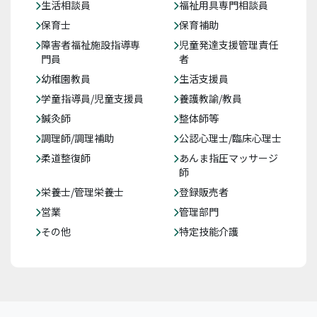
生活相談員
福祉用具専門相談員
保育士
保育補助
障害者福祉施設指導専
児童発達支援管理責任
門員
者
幼稚園教員
生活支援員
学童指導員/児童支援員
養護教諭/教員
鍼灸師
整体師等
調理師/調理補助
公認心理士/臨床心理士
柔道整復師
あんま指圧マッサージ
師
栄養士/管理栄養士
登録販売者
営業
管理部門
その他
特定技能介護