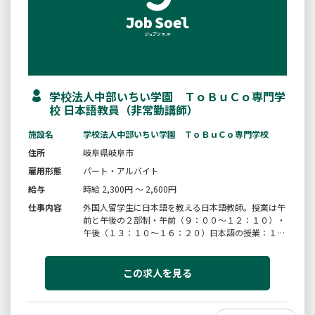
学校法人中部いちい学園 ＴｏＢｕＣｏ専門学
校 日本語教員（非常勤講師）
施設名
学校法人中部いちい学園 ＴｏＢｕＣｏ専門学校
住所
岐阜県岐阜市
雇用形態
パート・アルバイト
給与
時給 2,300円 ～ 2,600円
仕事内容
外国人留学生に日本語を教える日本語教師。授業は午
前と午後の２部制・午前（９：００〜１２：１０）・
午後（１３：１０〜１６：２０）日本語の授業：１日
２コマ（１コマ９０分×２コマ）担当する授業の曜日
や時間は相談可能。※未経験者歓迎変更範囲：変更な
し
この求人を見る