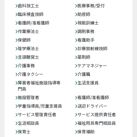
歯科技工士
医療事務/受付
臨床検査技師
助産師
看護師/准看護師
視能訓練士
作業療法士
調剤事務
保健師
看護助手
理学療法士
診療放射線技師
言語聴覚士
薬剤師
介護事務
ケアマネジャー
介護タクシー
介護職
障害者福祉施設指導専
生活支援員
門員
施設管理者
看護師/准看護師
学童指導員/児童支援員
送迎ドライバー
サービス管理責任者
サービス提供責任者
生活相談員
福祉用具専門相談員
保育士
保育補助