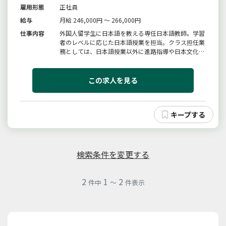
雇用形態
正社員
給与
月給 246,000円 ～ 266,000円
仕事内容
外国人留学生に日本語を教える専任日本語教師。学習
者のレベルに応じた日本語授業を担当。クラス担任業
務としては、日本語授業以外に進路指導や日本文化を
伝えるイベントなどの学校行事。学習者の成長を実感
できる、やりがいのある環境です。※定員増による追
加募集変更範囲：変更無し
この求人を見る
検索条件を変更する
2
1
2
件中
～
件表示