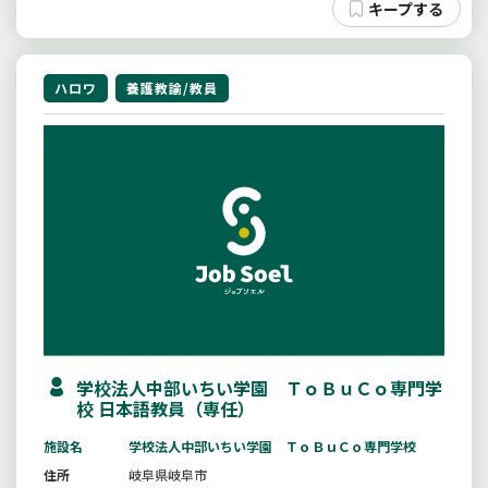
ハロワ
養護教諭/教員
学校法人中部いちい学園 ＴｏＢｕＣｏ専門学
校 日本語教員（専任）
施設名
学校法人中部いちい学園 ＴｏＢｕＣｏ専門学校
住所
岐阜県岐阜市