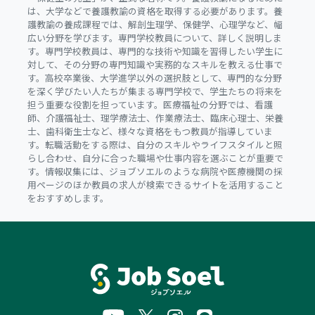
は、大学などで養護教諭の資格を取得する必要があります。養
護教諭の養成課程では、解剖生理学、保健学、心理学など、幅
広い分野を学びます。専門学校教員について、詳しく説明しま
す。専門学校教員は、専門的な技術や知識を習得したい学生に
対して、その分野の専門知識や実務的なスキルを教える仕事で
す。高校卒業後、大学進学以外の選択肢として、専門的な分野
を深く学びたい人たちが集まる専門学校で、学生たちの将来を
担う重要な役割を担っています。医療福祉の分野では、看護
師、介護福祉士、理学療法士、作業療法士、臨床心理士、栄養
士、歯科衛生士など、様々な資格をもつ教員が指導していま
す。転職活動をする際は、自分のスキルやライフスタイルと照
らし合わせ、自分に合った職場や仕事内容を選ぶことが重要で
す。情報収集には、ジョブソエルのような病院や医療機関の採
用ページのほか教員の求人が検索できるサイトを活用すること
をおすすめします。