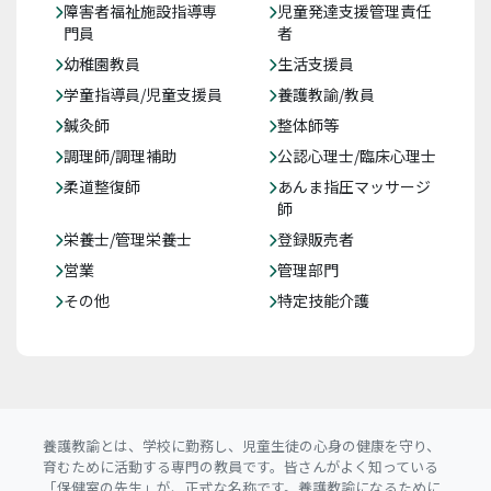
障害者福祉施設指導専
児童発達支援管理責任
門員
者
幼稚園教員
生活支援員
学童指導員/児童支援員
養護教諭/教員
鍼灸師
整体師等
調理師/調理補助
公認心理士/臨床心理士
柔道整復師
あんま指圧マッサージ
師
栄養士/管理栄養士
登録販売者
営業
管理部門
その他
特定技能介護
養護教諭とは、学校に勤務し、児童生徒の心身の健康を守り、
育むために活動する専門の教員です。皆さんがよく知っている
「保健室の先生」が、正式な名称です。養護教諭になるために