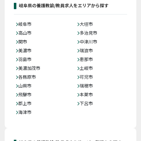
岐阜県の養護教諭/教員求人をエリアから探す
岐阜市
大垣市
高山市
多治見市
関市
中津川市
美濃市
瑞浪市
羽島市
恵那市
美濃加茂市
土岐市
各務原市
可児市
山県市
瑞穂市
飛騨市
本巣市
郡上市
下呂市
海津市