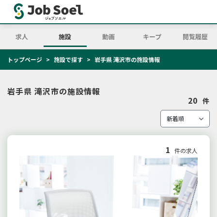
求人
施設
動画
キープ
閲覧履歴
トップページ
施設で探す
岩手県 滝沢市の施設情報
岩手県 滝沢市の施設情報
20
件
1
件の求人