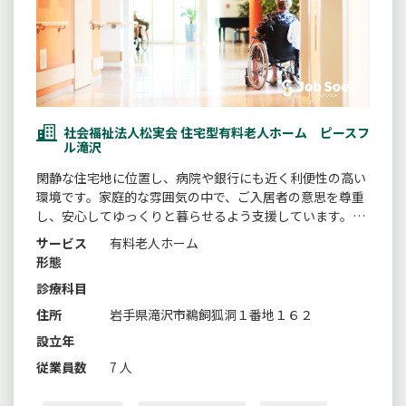
社会福祉法人松実会 住宅型有料老人ホーム ピースフ
ル滝沢
閑静な住宅地に位置し、病院や銀行にも近く利便性の高い
環境です。家庭的な雰囲気の中で、ご入居者の意思を尊重
し、安心してゆっくりと暮らせるよう支援しています。小
規模多機能型居宅介護も併設し、幅広いニーズに対応しな
サービス
有料老人ホーム
がら、職員が笑顔と真心をもって働いています。
形態
診療科目
住所
岩手県滝沢市鵜飼狐洞１番地１６２
設立年
従業員数
7 人