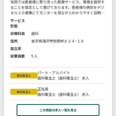
当院では患者様に寄り添った医療サービス、環境を提供す
ることを理念として掲げております。患者様の病状をデジ
タル３Ｄ画像にてモニターを見ながらわかりやすく説明を
行います。
サービス
形態
診療科目
歯科
住所
岩手県滝沢市牧野林８２４−１８
設立年
従業員数
5 人
パート・アルバイト
歯科衛生士
歯科衛生士（歯科衛生士） 求人
正社員
歯科衛生士
歯科衛生士（歯科衛生士） 求人
この施設の求人一覧を見る