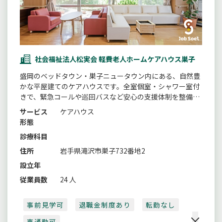
社会福祉法人松実会 軽費老人ホームケアハウス巣子
盛岡のベッドタウン・巣子ニュータウン内にある、自然豊
かな平屋建てのケアハウスです。全室個室・シャワー室付
きで、緊急コールや巡回バスなど安心の支援体制を整備。
専門性を活かした個別ケアと家庭的な雰囲気づくりを大切
サービス
ケアハウス
にしています。
形態
診療科目
住所
岩手県滝沢市巣子732番地2
設立年
従業員数
24 人
事前見学可
退職金制度あり
転勤なし
車通勤可