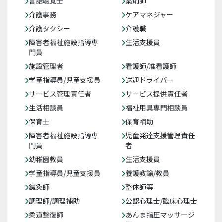
言語聴覚士
薬剤師
介護事務
ケアマネジャー
介護タクシー
介護職
障害者福祉施設指導専
生活支援員
門員
施設管理者
看護師/准看護師
学童指導員/児童支援員
送迎ドライバー
サービス管理責任者
サービス提供責任者
生活相談員
福祉用具専門相談員
保育士
保育補助
障害者福祉施設指導専
児童発達支援管理責任
門員
者
幼稚園教員
生活支援員
学童指導員/児童支援員
養護教諭/教員
鍼灸師
整体師等
調理師/調理補助
公認心理士/臨床心理士
柔道整復師
あんま指圧マッサージ