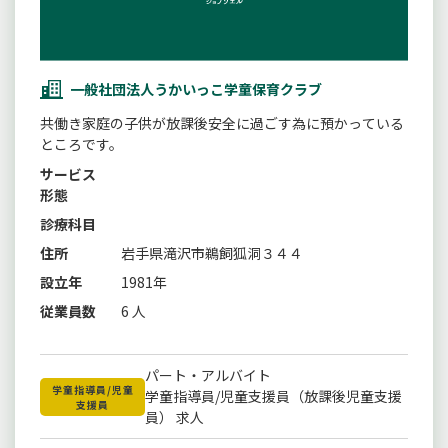
一般社団法人うかいっこ学童保育クラブ
共働き家庭の子供が放課後安全に過ごす為に預かっている
ところです。
サービス
形態
診療科目
住所
岩手県滝沢市鵜飼狐洞３４４
設立年
1981年
従業員数
6 人
パート・アルバイト
学童指導員/児童
学童指導員/児童支援員（放課後児童支援
支援員
員） 求人