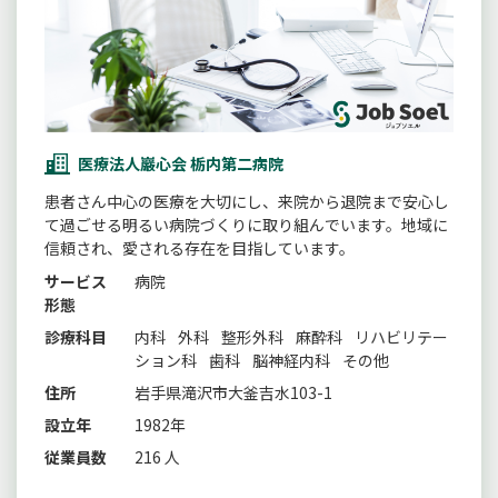
医療法人巖心会 栃内第二病院
患者さん中心の医療を大切にし、来院から退院まで安心し
て過ごせる明るい病院づくりに取り組んでいます。地域に
信頼され、愛される存在を目指しています。
サービス
病院
形態
診療科目
内科
外科
整形外科
麻酔科
リハビリテー
ション科
歯科
脳神経内科
その他
住所
岩手県滝沢市大釜吉水103-1
設立年
1982年
従業員数
216 人