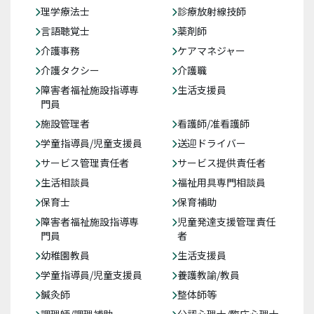
理学療法士
診療放射線技師
言語聴覚士
薬剤師
介護事務
ケアマネジャー
介護タクシー
介護職
障害者福祉施設指導専
生活支援員
門員
施設管理者
看護師/准看護師
学童指導員/児童支援員
送迎ドライバー
サービス管理責任者
サービス提供責任者
生活相談員
福祉用具専門相談員
保育士
保育補助
障害者福祉施設指導専
児童発達支援管理責任
門員
者
幼稚園教員
生活支援員
学童指導員/児童支援員
養護教諭/教員
鍼灸師
整体師等