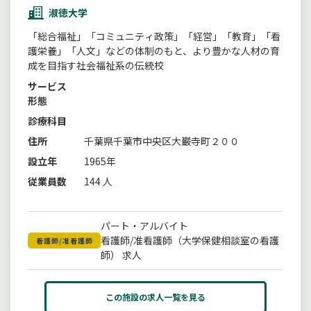
淑徳大学
「総合福祉」「コミュニティ政策」「経営」「教育」「看
護栄養」「人文」などの体制のもと、より豊かな人材の育
成を目指す社会福祉系の伝統校
サービス
形態
診療科目
住所
千葉県千葉市中央区大巌寺町２００
設立年
1965年
従業員数
144 人
パート・アルバイト
看護師/准看護師（大学保健相談室の看護
看護師/准看護師
師） 求人
この施設の求人一覧を見る