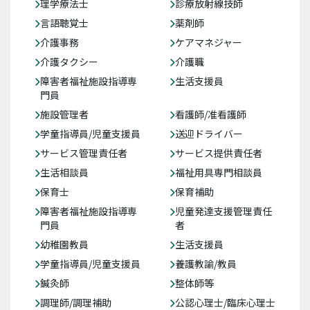
理学療法士
診療放射線技師
言語聴覚士
薬剤師
介護事務
ケアマネジャー
介護タクシー
介護職
障害者福祉施設指導専
生活支援員
門員
施設管理者
看護師/准看護師
学童指導員/児童支援員
送迎ドライバー
サービス管理責任者
サービス提供責任者
生活相談員
福祉用具専門相談員
保育士
保育補助
障害者福祉施設指導専
児童発達支援管理責任
門員
者
幼稚園教員
生活支援員
学童指導員/児童支援員
養護教諭/教員
鍼灸師
整体師等
調理師/調理補助
公認心理士/臨床心理士