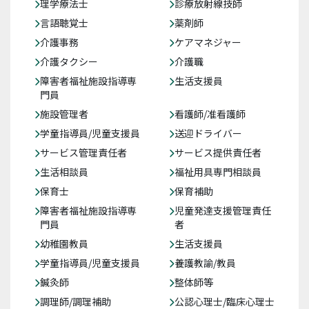
理学療法士
診療放射線技師
言語聴覚士
薬剤師
介護事務
ケアマネジャー
介護タクシー
介護職
障害者福祉施設指導専
生活支援員
門員
施設管理者
看護師/准看護師
学童指導員/児童支援員
送迎ドライバー
サービス管理責任者
サービス提供責任者
生活相談員
福祉用具専門相談員
保育士
保育補助
障害者福祉施設指導専
児童発達支援管理責任
門員
者
幼稚園教員
生活支援員
学童指導員/児童支援員
養護教諭/教員
鍼灸師
整体師等
調理師/調理補助
公認心理士/臨床心理士