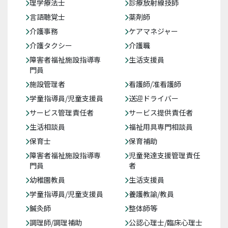
理学療法士
診療放射線技師
言語聴覚士
薬剤師
介護事務
ケアマネジャー
介護タクシー
介護職
障害者福祉施設指導専
生活支援員
門員
施設管理者
看護師/准看護師
学童指導員/児童支援員
送迎ドライバー
サービス管理責任者
サービス提供責任者
生活相談員
福祉用具専門相談員
保育士
保育補助
障害者福祉施設指導専
児童発達支援管理責任
門員
者
幼稚園教員
生活支援員
学童指導員/児童支援員
養護教諭/教員
鍼灸師
整体師等
調理師/調理補助
公認心理士/臨床心理士