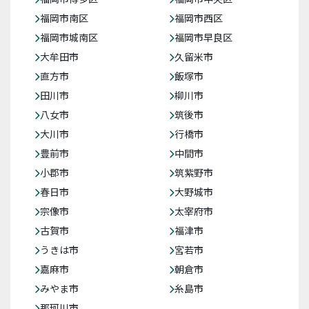
福岡市南区
福岡市西区
福岡市城南区
福岡市早良区
大牟田市
久留米市
直方市
飯塚市
田川市
柳川市
八女市
筑後市
大川市
行橋市
豊前市
中間市
小郡市
筑紫野市
春日市
大野城市
宗像市
太宰府市
古賀市
福津市
うきは市
宮若市
嘉麻市
朝倉市
みやま市
糸島市
那珂川市