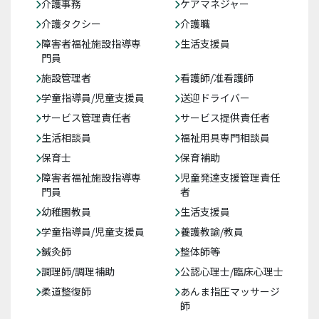
介護事務
ケアマネジャー
介護タクシー
介護職
障害者福祉施設指導専
生活支援員
門員
施設管理者
看護師/准看護師
学童指導員/児童支援員
送迎ドライバー
サービス管理責任者
サービス提供責任者
生活相談員
福祉用具専門相談員
保育士
保育補助
障害者福祉施設指導専
児童発達支援管理責任
門員
者
幼稚園教員
生活支援員
学童指導員/児童支援員
養護教諭/教員
鍼灸師
整体師等
調理師/調理補助
公認心理士/臨床心理士
柔道整復師
あんま指圧マッサージ
師