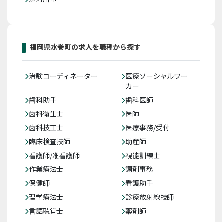
福岡県水巻町の求人を職種から探す
治験コーディネーター
医療ソーシャルワー
カー
歯科助手
歯科医師
歯科衛生士
医師
歯科技工士
医療事務/受付
臨床検査技師
助産師
看護師/准看護師
視能訓練士
作業療法士
調剤事務
保健師
看護助手
理学療法士
診療放射線技師
言語聴覚士
薬剤師