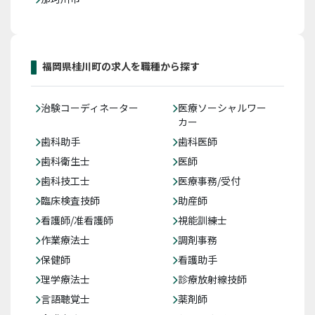
福岡県桂川町の求人を職種から探す
治験コーディネーター
医療ソーシャルワー
カー
歯科助手
歯科医師
歯科衛生士
医師
歯科技工士
医療事務/受付
臨床検査技師
助産師
看護師/准看護師
視能訓練士
作業療法士
調剤事務
保健師
看護助手
理学療法士
診療放射線技師
言語聴覚士
薬剤師