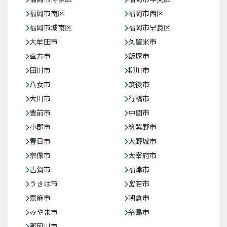
福岡市南区
福岡市西区
福岡市城南区
福岡市早良区
大牟田市
久留米市
直方市
飯塚市
田川市
柳川市
八女市
筑後市
大川市
行橋市
豊前市
中間市
小郡市
筑紫野市
春日市
大野城市
宗像市
太宰府市
古賀市
福津市
うきは市
宮若市
嘉麻市
朝倉市
みやま市
糸島市
那珂川市