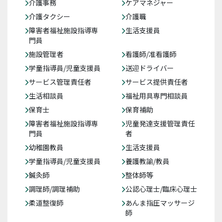
介護事務
ケアマネジャー
介護タクシー
介護職
障害者福祉施設指導専
生活支援員
門員
施設管理者
看護師/准看護師
学童指導員/児童支援員
送迎ドライバー
サービス管理責任者
サービス提供責任者
生活相談員
福祉用具専門相談員
保育士
保育補助
障害者福祉施設指導専
児童発達支援管理責任
門員
者
幼稚園教員
生活支援員
学童指導員/児童支援員
養護教諭/教員
鍼灸師
整体師等
調理師/調理補助
公認心理士/臨床心理士
柔道整復師
あんま指圧マッサージ
師