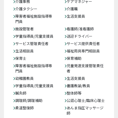
介護事務
ケアマネジャー
介護タクシー
介護職
障害者福祉施設指導専
生活支援員
門員
施設管理者
看護師/准看護師
学童指導員/児童支援員
送迎ドライバー
サービス管理責任者
サービス提供責任者
生活相談員
福祉用具専門相談員
保育士
保育補助
障害者福祉施設指導専
児童発達支援管理責任
門員
者
幼稚園教員
生活支援員
学童指導員/児童支援員
養護教諭/教員
鍼灸師
整体師等
調理師/調理補助
公認心理士/臨床心理士
柔道整復師
あんま指圧マッサージ
師