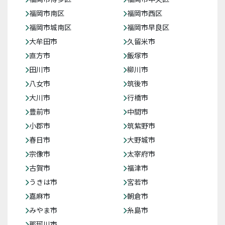
福岡市南区
福岡市西区
福岡市城南区
福岡市早良区
大牟田市
久留米市
直方市
飯塚市
田川市
柳川市
八女市
筑後市
大川市
行橋市
豊前市
中間市
小郡市
筑紫野市
春日市
大野城市
宗像市
太宰府市
古賀市
福津市
うきは市
宮若市
嘉麻市
朝倉市
みやま市
糸島市
那珂川市