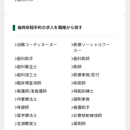
福岡県鞍手町の求人を職種から探す
治験コーディネーター
医療ソーシャルワー
カー
歯科助手
歯科医師
歯科衛生士
医師
歯科技工士
医療事務/受付
臨床検査技師
助産師
看護師/准看護師
視能訓練士
作業療法士
調剤事務
保健師
看護助手
理学療法士
診療放射線技師
言語聴覚士
薬剤師