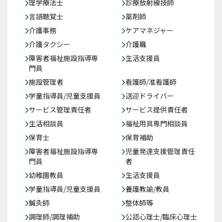
理学療法士
診療放射線技師
言語聴覚士
薬剤師
介護事務
ケアマネジャー
介護タクシー
介護職
障害者福祉施設指導専
生活支援員
門員
施設管理者
看護師/准看護師
学童指導員/児童支援員
送迎ドライバー
サービス管理責任者
サービス提供責任者
生活相談員
福祉用具専門相談員
保育士
保育補助
障害者福祉施設指導専
児童発達支援管理責任
門員
者
幼稚園教員
生活支援員
学童指導員/児童支援員
養護教諭/教員
鍼灸師
整体師等
調理師/調理補助
公認心理士/臨床心理士