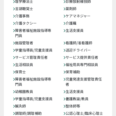
理学療法士
診療放射線技師
言語聴覚士
薬剤師
介護事務
ケアマネジャー
介護タクシー
介護職
障害者福祉施設指導専
生活支援員
門員
施設管理者
看護師/准看護師
学童指導員/児童支援員
送迎ドライバー
サービス管理責任者
サービス提供責任者
生活相談員
福祉用具専門相談員
保育士
保育補助
障害者福祉施設指導専
児童発達支援管理責任
門員
者
幼稚園教員
生活支援員
学童指導員/児童支援員
養護教諭/教員
鍼灸師
整体師等
調理師/調理補助
公認心理士/臨床心理士