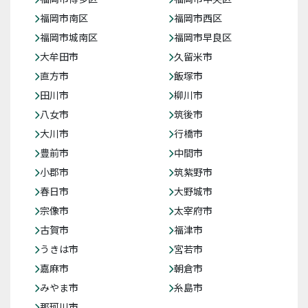
福岡市南区
福岡市西区
福岡市城南区
福岡市早良区
大牟田市
久留米市
直方市
飯塚市
田川市
柳川市
八女市
筑後市
大川市
行橋市
豊前市
中間市
小郡市
筑紫野市
春日市
大野城市
宗像市
太宰府市
古賀市
福津市
うきは市
宮若市
嘉麻市
朝倉市
みやま市
糸島市
那珂川市