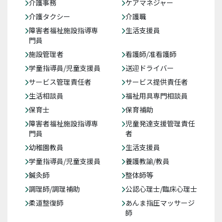
介護事務
ケアマネジャー
介護タクシー
介護職
障害者福祉施設指導専
生活支援員
門員
施設管理者
看護師/准看護師
学童指導員/児童支援員
送迎ドライバー
サービス管理責任者
サービス提供責任者
生活相談員
福祉用具専門相談員
保育士
保育補助
障害者福祉施設指導専
児童発達支援管理責任
門員
者
幼稚園教員
生活支援員
学童指導員/児童支援員
養護教諭/教員
鍼灸師
整体師等
調理師/調理補助
公認心理士/臨床心理士
柔道整復師
あんま指圧マッサージ
師