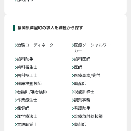
福岡県芦屋町の求人を職種から探す
治験コーディネーター
医療ソーシャルワー
カー
歯科助手
歯科医師
歯科衛生士
医師
歯科技工士
医療事務/受付
臨床検査技師
助産師
看護師/准看護師
視能訓練士
作業療法士
調剤事務
保健師
看護助手
理学療法士
診療放射線技師
言語聴覚士
薬剤師