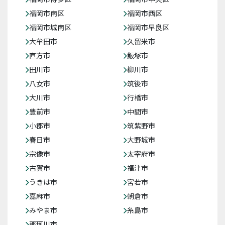
福岡市南区
福岡市西区
福岡市城南区
福岡市早良区
大牟田市
久留米市
直方市
飯塚市
田川市
柳川市
八女市
筑後市
大川市
行橋市
豊前市
中間市
小郡市
筑紫野市
春日市
大野城市
宗像市
太宰府市
古賀市
福津市
うきは市
宮若市
嘉麻市
朝倉市
みやま市
糸島市
那珂川市