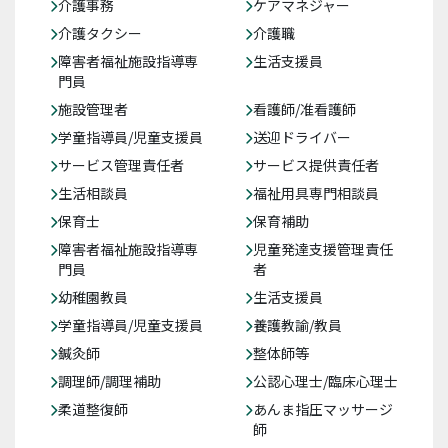
介護事務
ケアマネジャー
介護タクシー
介護職
障害者福祉施設指導専
生活支援員
門員
施設管理者
看護師/准看護師
学童指導員/児童支援員
送迎ドライバー
サービス管理責任者
サービス提供責任者
生活相談員
福祉用具専門相談員
保育士
保育補助
障害者福祉施設指導専
児童発達支援管理責任
門員
者
幼稚園教員
生活支援員
学童指導員/児童支援員
養護教諭/教員
鍼灸師
整体師等
調理師/調理補助
公認心理士/臨床心理士
柔道整復師
あんま指圧マッサージ
師