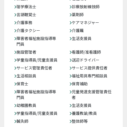
理学療法士
診療放射線技師
言語聴覚士
薬剤師
介護事務
ケアマネジャー
介護タクシー
介護職
障害者福祉施設指導専
生活支援員
門員
施設管理者
看護師/准看護師
学童指導員/児童支援員
送迎ドライバー
サービス管理責任者
サービス提供責任者
生活相談員
福祉用具専門相談員
保育士
保育補助
障害者福祉施設指導専
児童発達支援管理責任
門員
者
幼稚園教員
生活支援員
学童指導員/児童支援員
養護教諭/教員
鍼灸師
整体師等