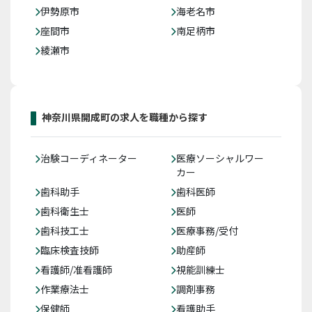
伊勢原市
海老名市
座間市
南足柄市
綾瀬市
神奈川県開成町の求人を職種から探す
治験コーディネーター
医療ソーシャルワー
カー
歯科助手
歯科医師
歯科衛生士
医師
歯科技工士
医療事務/受付
臨床検査技師
助産師
看護師/准看護師
視能訓練士
作業療法士
調剤事務
保健師
看護助手