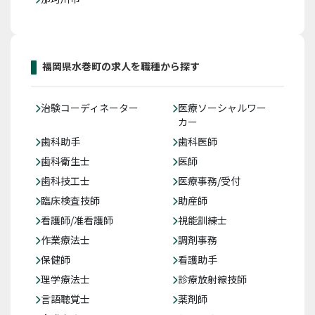
福岡県水巻町の求人を職種から探す
治験コーディネーター
医療ソーシャルワー
カー
歯科助手
歯科医師
歯科衛生士
医師
歯科技工士
医療事務/受付
臨床検査技師
助産師
看護師/准看護師
視能訓練士
作業療法士
調剤事務
保健師
看護助手
理学療法士
診療放射線技師
言語聴覚士
薬剤師