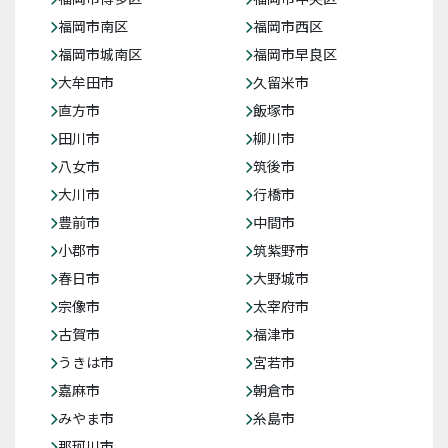
福岡市南区
福岡市西区
福岡市城南区
福岡市早良区
大牟田市
久留米市
直方市
飯塚市
田川市
柳川市
八女市
筑後市
大川市
行橋市
豊前市
中間市
小郡市
筑紫野市
春日市
大野城市
宗像市
太宰府市
古賀市
福津市
うきは市
宮若市
嘉麻市
朝倉市
みやま市
糸島市
那珂川市