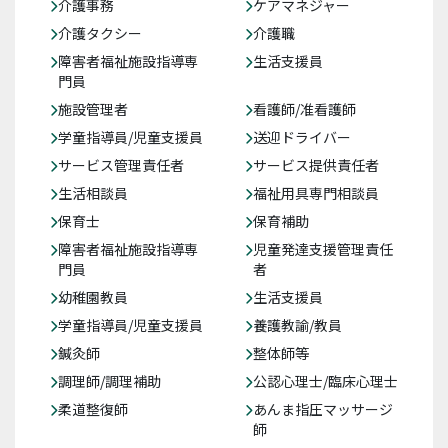
介護事務
ケアマネジャー
介護タクシー
介護職
障害者福祉施設指導専
生活支援員
門員
施設管理者
看護師/准看護師
学童指導員/児童支援員
送迎ドライバー
サービス管理責任者
サービス提供責任者
生活相談員
福祉用具専門相談員
保育士
保育補助
障害者福祉施設指導専
児童発達支援管理責任
門員
者
幼稚園教員
生活支援員
学童指導員/児童支援員
養護教諭/教員
鍼灸師
整体師等
調理師/調理補助
公認心理士/臨床心理士
柔道整復師
あんま指圧マッサージ
師