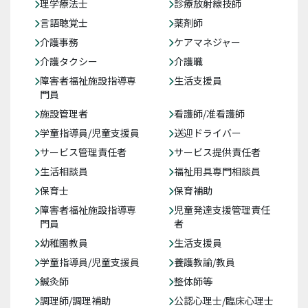
理学療法士
診療放射線技師
言語聴覚士
薬剤師
介護事務
ケアマネジャー
介護タクシー
介護職
障害者福祉施設指導専
生活支援員
門員
施設管理者
看護師/准看護師
学童指導員/児童支援員
送迎ドライバー
サービス管理責任者
サービス提供責任者
生活相談員
福祉用具専門相談員
保育士
保育補助
障害者福祉施設指導専
児童発達支援管理責任
門員
者
幼稚園教員
生活支援員
学童指導員/児童支援員
養護教諭/教員
鍼灸師
整体師等
調理師/調理補助
公認心理士/臨床心理士