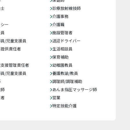
務
保健師
法士
診療放射線技師
介護事務
クシー
介護職
援員
施設管理者
員/児童支援員
送迎ドライバー
ス提供責任者
生活相談員
保育補助
達支援管理責任者
幼稚園教員
員/児童支援員
養護教諭/教員
等
調理師/調理補助
復師
あんま指圧マッサージ師
売者
営業
特定技能介護