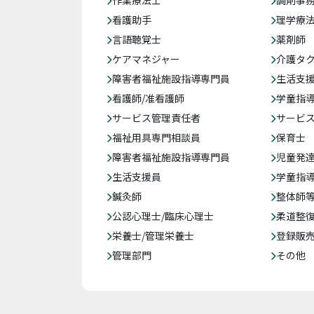
作業療法士
調剤事
看護助手
理学療
言語聴覚士
薬剤師
ケアマネジャー
介護タ
障害者福祉施設指導専門員
生活支
看護師/准看護師
学童指導
サービス管理責任者
サービ
福祉用具専門相談員
保育士
障害者福祉施設指導専門員
児童発
生活支援員
学童指導
鍼灸師
整体師
公認心理士/臨床心理士
柔道整
栄養士/管理栄養士
登録販
管理部門
その他