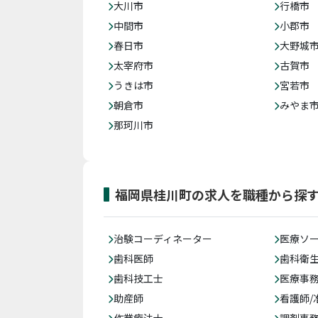
大川市
行橋市
中間市
小郡市
春日市
大野城
太宰府市
古賀市
うきは市
宮若市
朝倉市
みやま
那珂川市
福岡県桂川町の求人を職種から探
治験コーディネーター
医療ソ
歯科医師
歯科衛
歯科技工士
医療事務
助産師
看護師/