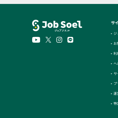
サ
ジ
お
利
ヘ
サ
プ
運
特