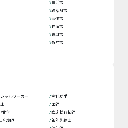
豊前市
筑紫野市
市
宗像市
福津市
嘉麻市
市
糸島市
す
ーシャルワーカー
歯科助手
生士
医師
/受付
臨床検査技師
准看護師
視能訓練士