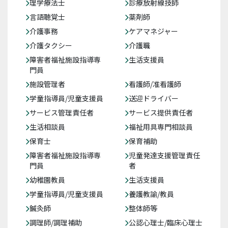
理学療法士
診療放射線技師
言語聴覚士
薬剤師
介護事務
ケアマネジャー
介護タクシー
介護職
障害者福祉施設指導専
生活支援員
門員
施設管理者
看護師/准看護師
学童指導員/児童支援員
送迎ドライバー
サービス管理責任者
サービス提供責任者
生活相談員
福祉用具専門相談員
保育士
保育補助
障害者福祉施設指導専
児童発達支援管理責任
門員
者
幼稚園教員
生活支援員
学童指導員/児童支援員
養護教諭/教員
鍼灸師
整体師等
調理師/調理補助
公認心理士/臨床心理士