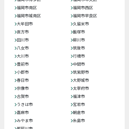
福岡市南区
福岡市西区
福岡市城南区
福岡市早良区
大牟田市
久留米市
直方市
飯塚市
田川市
柳川市
八女市
筑後市
大川市
行橋市
豊前市
中間市
小郡市
筑紫野市
春日市
大野城市
宗像市
太宰府市
古賀市
福津市
うきは市
宮若市
嘉麻市
朝倉市
みやま市
糸島市
那珂川市