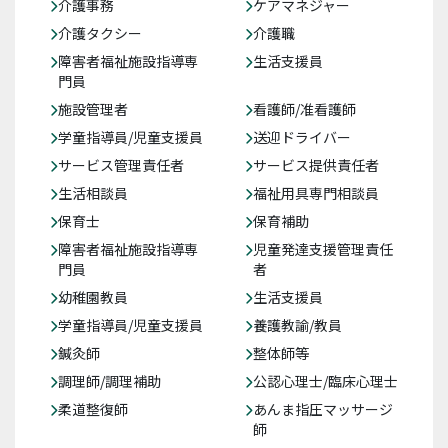
介護事務
ケアマネジャー
介護タクシー
介護職
障害者福祉施設指導専
生活支援員
門員
施設管理者
看護師/准看護師
学童指導員/児童支援員
送迎ドライバー
サービス管理責任者
サービス提供責任者
生活相談員
福祉用具専門相談員
保育士
保育補助
障害者福祉施設指導専
児童発達支援管理責任
門員
者
幼稚園教員
生活支援員
学童指導員/児童支援員
養護教諭/教員
鍼灸師
整体師等
調理師/調理補助
公認心理士/臨床心理士
柔道整復師
あんま指圧マッサージ
師