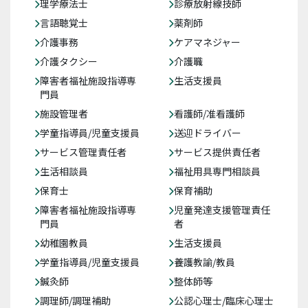
理学療法士
診療放射線技師
言語聴覚士
薬剤師
介護事務
ケアマネジャー
介護タクシー
介護職
障害者福祉施設指導専
生活支援員
門員
施設管理者
看護師/准看護師
学童指導員/児童支援員
送迎ドライバー
サービス管理責任者
サービス提供責任者
生活相談員
福祉用具専門相談員
保育士
保育補助
障害者福祉施設指導専
児童発達支援管理責任
門員
者
幼稚園教員
生活支援員
学童指導員/児童支援員
養護教諭/教員
鍼灸師
整体師等
調理師/調理補助
公認心理士/臨床心理士