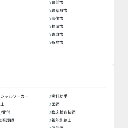
豊前市
筑紫野市
市
宗像市
福津市
嘉麻市
市
糸島市
す
ーシャルワーカー
歯科助手
生士
医師
/受付
臨床検査技師
准看護師
視能訓練士