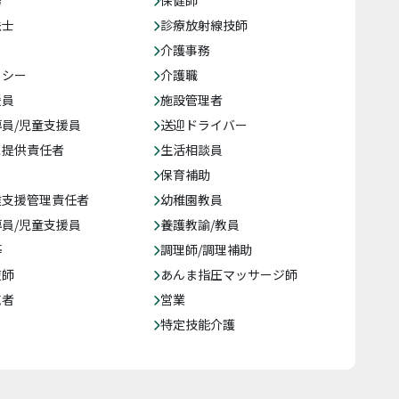
務
保健師
法士
診療放射線技師
介護事務
クシー
介護職
援員
施設管理者
員/児童支援員
送迎ドライバー
ス提供責任者
生活相談員
保育補助
達支援管理責任者
幼稚園教員
員/児童支援員
養護教諭/教員
等
調理師/調理補助
復師
あんま指圧マッサージ師
売者
営業
特定技能介護