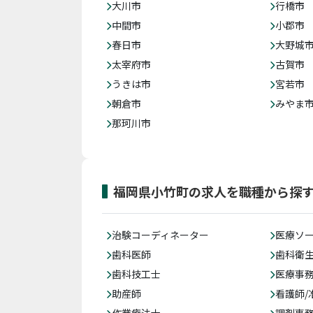
大川市
行橋市
中間市
小郡市
春日市
大野城
太宰府市
古賀市
うきは市
宮若市
朝倉市
みやま
那珂川市
福岡県小竹町の求人を職種から探
治験コーディネーター
医療ソ
歯科医師
歯科衛
歯科技工士
医療事務
助産師
看護師/