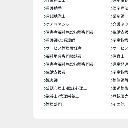
作業療法士
調剤事
看護助手
理学療
言語聴覚士
薬剤師
ケアマネジャー
介護タ
障害者福祉施設指導専門員
生活支
看護師/准看護師
学童指導
サービス管理責任者
サービ
福祉用具専門相談員
保育士
障害者福祉施設指導専門員
児童発
生活支援員
学童指導
鍼灸師
整体師
公認心理士/臨床心理士
柔道整
栄養士/管理栄養士
登録販
管理部門
その他