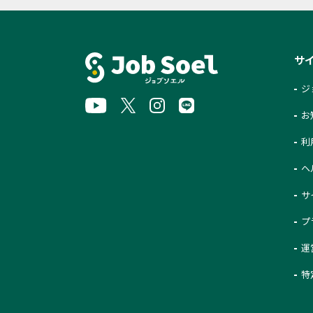
サ
ジ
お
利
ヘ
サ
プ
運
特