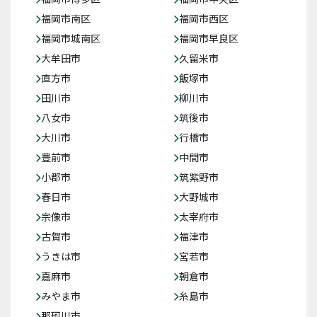
福岡市南区
福岡市西区
福岡市城南区
福岡市早良区
大牟田市
久留米市
直方市
飯塚市
田川市
柳川市
八女市
筑後市
大川市
行橋市
豊前市
中間市
小郡市
筑紫野市
春日市
大野城市
宗像市
太宰府市
古賀市
福津市
うきは市
宮若市
嘉麻市
朝倉市
みやま市
糸島市
那珂川市