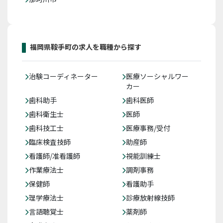
福岡県鞍手町の求人を職種から探す
治験コーディネーター
医療ソーシャルワー
カー
歯科助手
歯科医師
歯科衛生士
医師
歯科技工士
医療事務/受付
臨床検査技師
助産師
看護師/准看護師
視能訓練士
作業療法士
調剤事務
保健師
看護助手
理学療法士
診療放射線技師
言語聴覚士
薬剤師