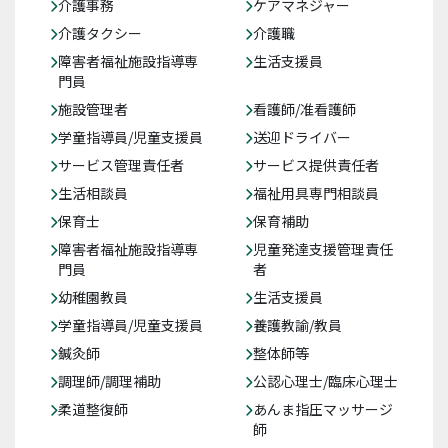
介護事務
ケアマネジャー
介護タクシー
介護職
障害者福祉施設指導専
生活支援員
門員
施設管理者
看護師/准看護師
学童指導員/児童支援員
送迎ドライバー
サービス管理責任者
サービス提供責任者
生活相談員
福祉用具専門相談員
保育士
保育補助
障害者福祉施設指導専
児童発達支援管理責任
門員
者
幼稚園教員
生活支援員
学童指導員/児童支援員
養護教諭/教員
鍼灸師
整体師等
調理師/調理補助
公認心理士/臨床心理士
柔道整復師
あんま指圧マッサージ
師