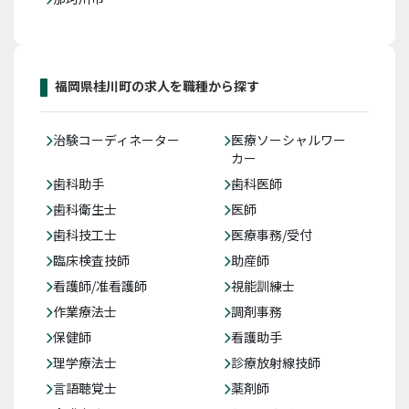
福岡県桂川町の求人を職種から探す
治験コーディネーター
医療ソーシャルワー
カー
歯科助手
歯科医師
歯科衛生士
医師
歯科技工士
医療事務/受付
臨床検査技師
助産師
看護師/准看護師
視能訓練士
作業療法士
調剤事務
保健師
看護助手
理学療法士
診療放射線技師
言語聴覚士
薬剤師