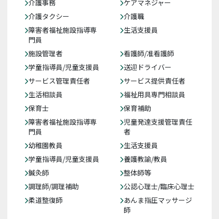
介護事務
ケアマネジャー
介護タクシー
介護職
障害者福祉施設指導専
生活支援員
門員
施設管理者
看護師/准看護師
学童指導員/児童支援員
送迎ドライバー
サービス管理責任者
サービス提供責任者
生活相談員
福祉用具専門相談員
保育士
保育補助
障害者福祉施設指導専
児童発達支援管理責任
門員
者
幼稚園教員
生活支援員
学童指導員/児童支援員
養護教諭/教員
鍼灸師
整体師等
調理師/調理補助
公認心理士/臨床心理士
柔道整復師
あんま指圧マッサージ
師