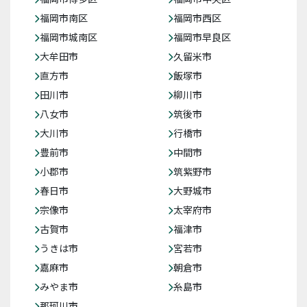
福岡市南区
福岡市西区
福岡市城南区
福岡市早良区
大牟田市
久留米市
直方市
飯塚市
田川市
柳川市
八女市
筑後市
大川市
行橋市
豊前市
中間市
小郡市
筑紫野市
春日市
大野城市
宗像市
太宰府市
古賀市
福津市
うきは市
宮若市
嘉麻市
朝倉市
みやま市
糸島市
那珂川市