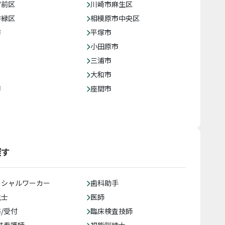
宮前区
川崎市麻生区
市緑区
相模原市中央区
市
平塚市
小田原市
三浦市
大和市
市
座間市
探す
ーシャルワーカー
歯科助手
生士
医師
/受付
臨床検査技師