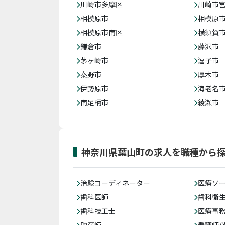
川崎市多摩区
川崎市
相模原市
相模原
相模原市南区
横須賀
鎌倉市
藤沢市
茅ヶ崎市
逗子市
秦野市
厚木市
伊勢原市
海老名
南足柄市
綾瀬市
神奈川県葉山町の求人を職種から
治験コーディネーター
医療ソ
歯科医師
歯科衛
歯科技工士
医療事務