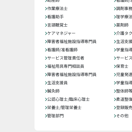
助産師
看護師/
作業療法士
調剤事
看護助手
理学療
言語聴覚士
薬剤師
ケアマネジャー
介護タ
障害者福祉施設指導専門員
生活支
看護師/准看護師
学童指導
サービス管理責任者
サービ
福祉用具専門相談員
保育士
障害者福祉施設指導専門員
児童発
生活支援員
学童指導
鍼灸師
整体師
公認心理士/臨床心理士
柔道整
栄養士/管理栄養士
登録販
管理部門
その他