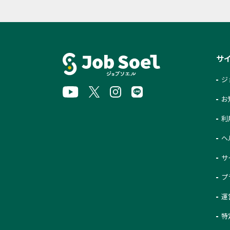
サ
ジ
お
利
ヘ
サ
プ
運
特