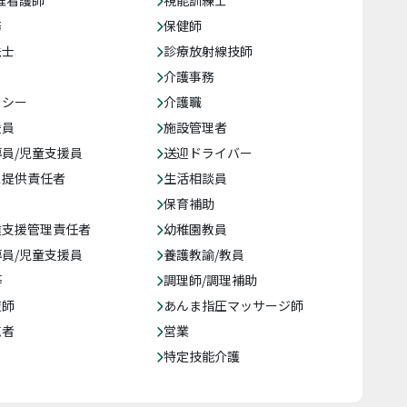
准看護師
視能訓練士
務
保健師
法士
診療放射線技師
介護事務
クシー
介護職
援員
施設管理者
員/児童支援員
送迎ドライバー
ス提供責任者
生活相談員
保育補助
達支援管理責任者
幼稚園教員
員/児童支援員
養護教諭/教員
等
調理師/調理補助
復師
あんま指圧マッサージ師
売者
営業
特定技能介護