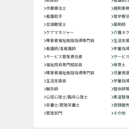
助産師
看護師/
作業療法士
調剤事
看護助手
理学療
言語聴覚士
薬剤師
ケアマネジャー
介護タ
障害者福祉施設指導専門員
生活支
看護師/准看護師
学童指導
サービス管理責任者
サービ
福祉用具専門相談員
保育士
障害者福祉施設指導専門員
児童発
生活支援員
学童指導
鍼灸師
整体師
公認心理士/臨床心理士
柔道整
栄養士/管理栄養士
登録販
管理部門
その他