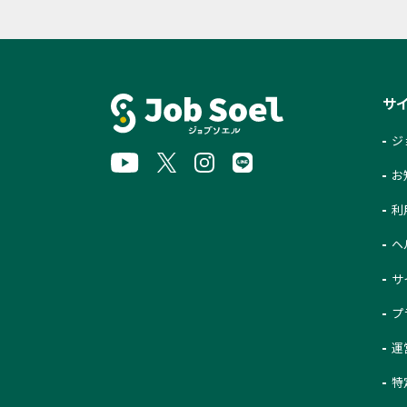
サ
ジ
お
利
ヘ
サ
プ
運
特