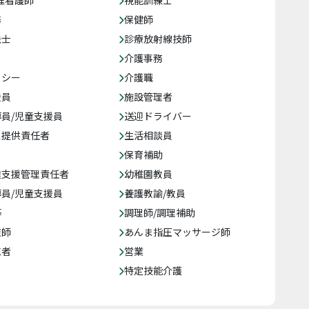
准看護師
視能訓練士
務
保健師
法士
診療放射線技師
介護事務
クシー
介護職
援員
施設管理者
員/児童支援員
送迎ドライバー
ス提供責任者
生活相談員
保育補助
達支援管理責任者
幼稚園教員
員/児童支援員
養護教諭/教員
等
調理師/調理補助
復師
あんま指圧マッサージ師
売者
営業
特定技能介護