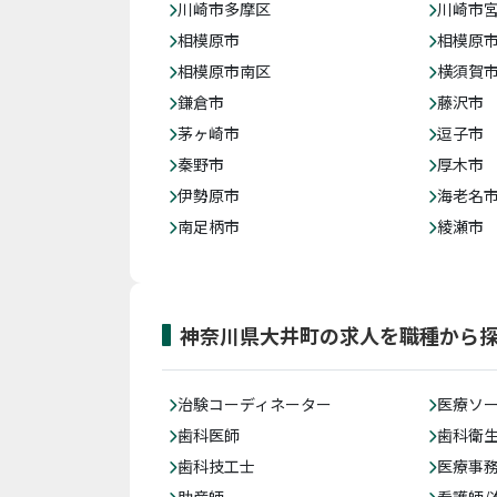
川崎市多摩区
川崎市
相模原市
相模原
相模原市南区
横須賀
鎌倉市
藤沢市
茅ヶ崎市
逗子市
秦野市
厚木市
伊勢原市
海老名
南足柄市
綾瀬市
神奈川県大井町の求人を職種から
治験コーディネーター
医療ソ
歯科医師
歯科衛
歯科技工士
医療事務