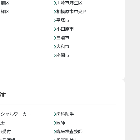
宮前区
川崎市麻生区
市緑区
相模原市中央区
市
平塚市
小田原市
三浦市
大和市
市
座間市
探す
ーシャルワーカー
歯科助手
生士
医師
/受付
臨床検査技師