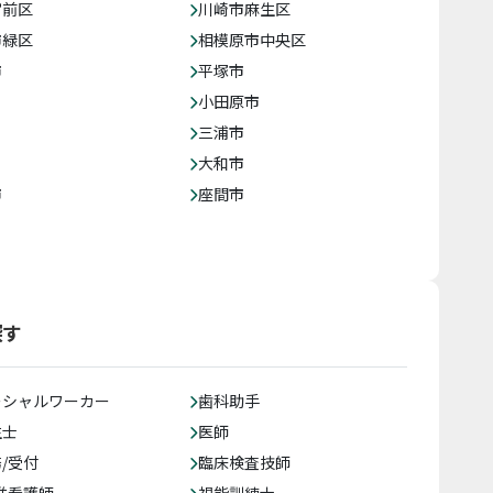
宮前区
川崎市麻生区
市緑区
相模原市中央区
市
平塚市
小田原市
三浦市
大和市
市
座間市
探す
ーシャルワーカー
歯科助手
生士
医師
/受付
臨床検査技師