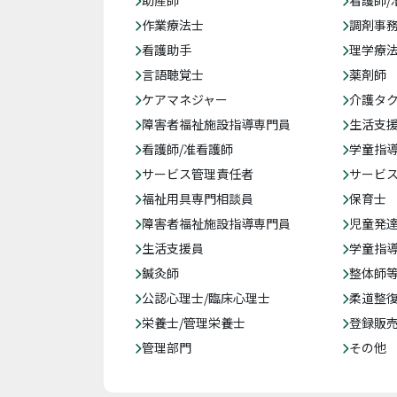
助産師
看護師/
作業療法士
調剤事
看護助手
理学療
言語聴覚士
薬剤師
ケアマネジャー
介護タ
障害者福祉施設指導専門員
生活支
看護師/准看護師
学童指導
サービス管理責任者
サービ
福祉用具専門相談員
保育士
障害者福祉施設指導専門員
児童発
生活支援員
学童指導
鍼灸師
整体師
公認心理士/臨床心理士
柔道整
栄養士/管理栄養士
登録販
管理部門
その他