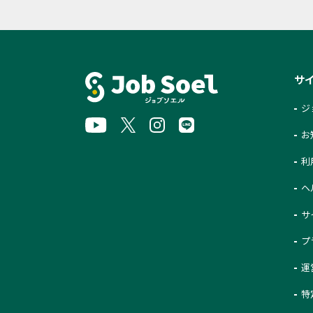
サ
ジ
お
利
ヘ
サ
プ
運
特