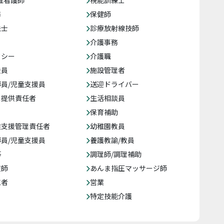
准看護師
視能訓練士
務
保健師
法士
診療放射線技師
介護事務
クシー
介護職
援員
施設管理者
員/児童支援員
送迎ドライバー
ス提供責任者
生活相談員
保育補助
達支援管理責任者
幼稚園教員
員/児童支援員
養護教諭/教員
等
調理師/調理補助
復師
あんま指圧マッサージ師
売者
営業
特定技能介護