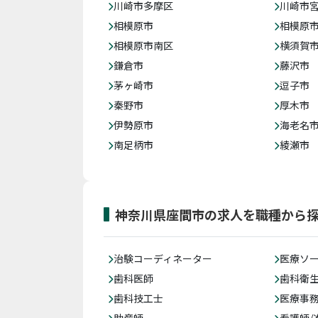
川崎市多摩区
川崎市
相模原市
相模原
相模原市南区
横須賀
鎌倉市
藤沢市
茅ヶ崎市
逗子市
秦野市
厚木市
伊勢原市
海老名
南足柄市
綾瀬市
神奈川県座間市の求人を職種から
治験コーディネーター
医療ソ
歯科医師
歯科衛
歯科技工士
医療事務