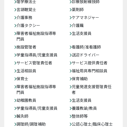
理学療法士
診療放射線技師
言語聴覚士
薬剤師
介護事務
ケアマネジャー
介護タクシー
介護職
障害者福祉施設指導専
生活支援員
門員
施設管理者
看護師/准看護師
学童指導員/児童支援員
送迎ドライバー
サービス管理責任者
サービス提供責任者
生活相談員
福祉用具専門相談員
保育士
保育補助
障害者福祉施設指導専
児童発達支援管理責任
門員
者
幼稚園教員
生活支援員
学童指導員/児童支援員
養護教諭/教員
鍼灸師
整体師等
調理師/調理補助
公認心理士/臨床心理士