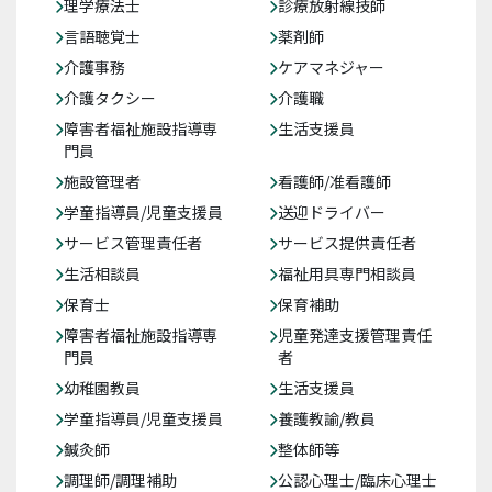
理学療法士
診療放射線技師
言語聴覚士
薬剤師
介護事務
ケアマネジャー
介護タクシー
介護職
障害者福祉施設指導専
生活支援員
門員
施設管理者
看護師/准看護師
学童指導員/児童支援員
送迎ドライバー
サービス管理責任者
サービス提供責任者
生活相談員
福祉用具専門相談員
保育士
保育補助
障害者福祉施設指導専
児童発達支援管理責任
門員
者
幼稚園教員
生活支援員
学童指導員/児童支援員
養護教諭/教員
鍼灸師
整体師等
調理師/調理補助
公認心理士/臨床心理士