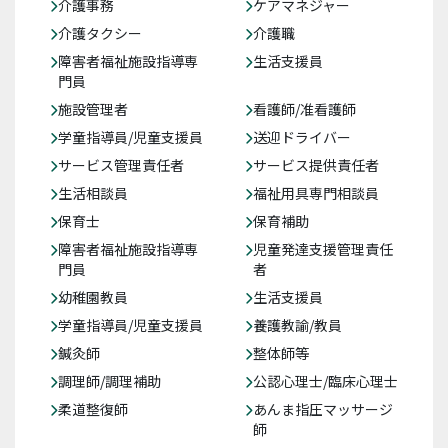
介護事務
ケアマネジャー
介護タクシー
介護職
障害者福祉施設指導専
生活支援員
門員
施設管理者
看護師/准看護師
学童指導員/児童支援員
送迎ドライバー
サービス管理責任者
サービス提供責任者
生活相談員
福祉用具専門相談員
保育士
保育補助
障害者福祉施設指導専
児童発達支援管理責任
門員
者
幼稚園教員
生活支援員
学童指導員/児童支援員
養護教諭/教員
鍼灸師
整体師等
調理師/調理補助
公認心理士/臨床心理士
柔道整復師
あんま指圧マッサージ
師