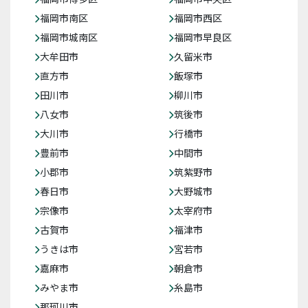
福岡市南区
福岡市西区
福岡市城南区
福岡市早良区
大牟田市
久留米市
直方市
飯塚市
田川市
柳川市
八女市
筑後市
大川市
行橋市
豊前市
中間市
小郡市
筑紫野市
春日市
大野城市
宗像市
太宰府市
古賀市
福津市
うきは市
宮若市
嘉麻市
朝倉市
みやま市
糸島市
那珂川市