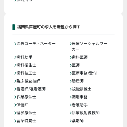
福岡県芦屋町の求人を職種から探す
治験コーディネーター
医療ソーシャルワー
カー
歯科助手
歯科医師
歯科衛生士
医師
歯科技工士
医療事務/受付
臨床検査技師
助産師
看護師/准看護師
視能訓練士
作業療法士
調剤事務
保健師
看護助手
理学療法士
診療放射線技師
言語聴覚士
薬剤師