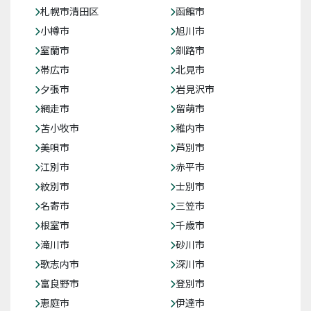
札幌市清田区
函館市
小樽市
旭川市
室蘭市
釧路市
帯広市
北見市
夕張市
岩見沢市
網走市
留萌市
苫小牧市
稚内市
美唄市
芦別市
江別市
赤平市
紋別市
士別市
名寄市
三笠市
根室市
千歳市
滝川市
砂川市
歌志内市
深川市
富良野市
登別市
恵庭市
伊達市