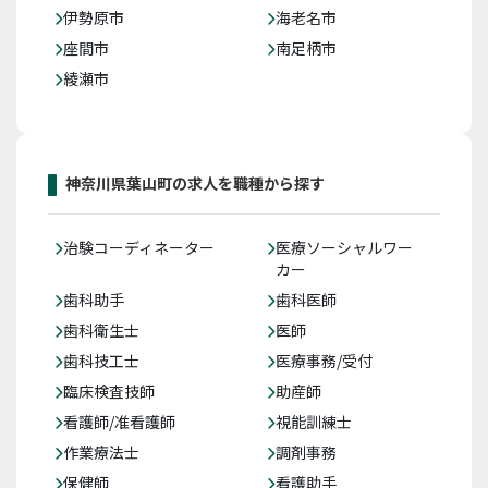
伊勢原市
海老名市
座間市
南足柄市
綾瀬市
神奈川県葉山町の求人を職種から探す
治験コーディネーター
医療ソーシャルワー
カー
歯科助手
歯科医師
歯科衛生士
医師
歯科技工士
医療事務/受付
臨床検査技師
助産師
看護師/准看護師
視能訓練士
作業療法士
調剤事務
保健師
看護助手