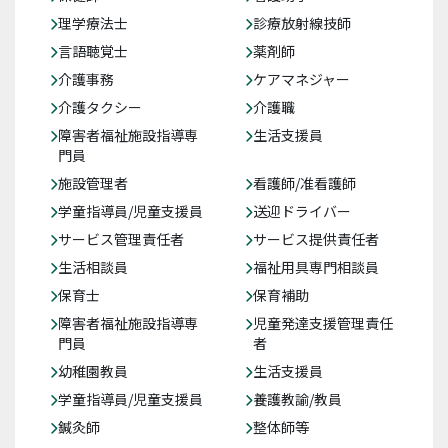
理学療法士
診療放射線技師
言語聴覚士
薬剤師
介護事務
ケアマネジャー
介護タクシー
介護職
障害者福祉施設指導専
生活支援員
門員
施設管理者
看護師/准看護師
学童指導員/児童支援員
送迎ドライバー
サービス管理責任者
サービス提供責任者
生活相談員
福祉用具専門相談員
保育士
保育補助
障害者福祉施設指導専
児童発達支援管理責任
門員
者
幼稚園教員
生活支援員
学童指導員/児童支援員
養護教諭/教員
鍼灸師
整体師等