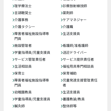
理学療法士
診療放射線技師
言語聴覚士
薬剤師
介護事務
ケアマネジャー
介護タクシー
介護職
障害者福祉施設指導専
生活支援員
門員
施設管理者
看護師/准看護師
学童指導員/児童支援員
送迎ドライバー
サービス管理責任者
サービス提供責任者
生活相談員
福祉用具専門相談員
保育士
保育補助
障害者福祉施設指導専
児童発達支援管理責任
門員
者
幼稚園教員
生活支援員
学童指導員/児童支援員
養護教諭/教員
鍼灸師
整体師等