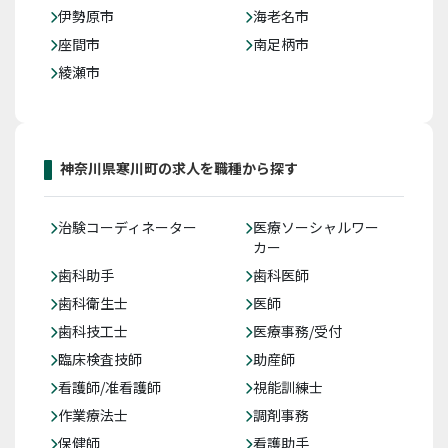
伊勢原市
海老名市
座間市
南足柄市
綾瀬市
神奈川県寒川町の求人を職種から探す
治験コーディネーター
医療ソーシャルワー
カー
歯科助手
歯科医師
歯科衛生士
医師
歯科技工士
医療事務/受付
臨床検査技師
助産師
看護師/准看護師
視能訓練士
作業療法士
調剤事務
保健師
看護助手