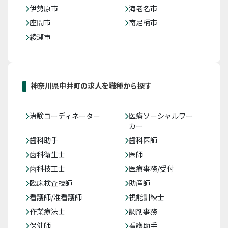
伊勢原市
海老名市
座間市
南足柄市
綾瀬市
神奈川県中井町の求人を職種から探す
治験コーディネーター
医療ソーシャルワー
カー
歯科助手
歯科医師
歯科衛生士
医師
歯科技工士
医療事務/受付
臨床検査技師
助産師
看護師/准看護師
視能訓練士
作業療法士
調剤事務
保健師
看護助手