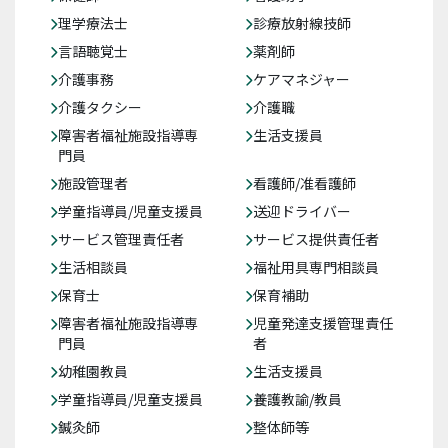
理学療法士
診療放射線技師
言語聴覚士
薬剤師
介護事務
ケアマネジャー
介護タクシー
介護職
障害者福祉施設指導専
生活支援員
門員
施設管理者
看護師/准看護師
学童指導員/児童支援員
送迎ドライバー
サービス管理責任者
サービス提供責任者
生活相談員
福祉用具専門相談員
保育士
保育補助
障害者福祉施設指導専
児童発達支援管理責任
門員
者
幼稚園教員
生活支援員
学童指導員/児童支援員
養護教諭/教員
鍼灸師
整体師等