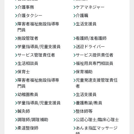
介護事務
ケアマネジャー
介護タクシー
介護職
障害者福祉施設指導専
生活支援員
門員
施設管理者
看護師/准看護師
学童指導員/児童支援員
送迎ドライバー
サービス管理責任者
サービス提供責任者
生活相談員
福祉用具専門相談員
保育士
保育補助
障害者福祉施設指導専
児童発達支援管理責任
門員
者
幼稚園教員
生活支援員
学童指導員/児童支援員
養護教諭/教員
鍼灸師
整体師等
調理師/調理補助
公認心理士/臨床心理士
柔道整復師
あんま指圧マッサージ
師