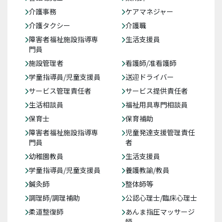
介護事務
ケアマネジャー
介護タクシー
介護職
障害者福祉施設指導専
生活支援員
門員
施設管理者
看護師/准看護師
学童指導員/児童支援員
送迎ドライバー
サービス管理責任者
サービス提供責任者
生活相談員
福祉用具専門相談員
保育士
保育補助
障害者福祉施設指導専
児童発達支援管理責任
門員
者
幼稚園教員
生活支援員
学童指導員/児童支援員
養護教諭/教員
鍼灸師
整体師等
調理師/調理補助
公認心理士/臨床心理士
柔道整復師
あんま指圧マッサージ
師