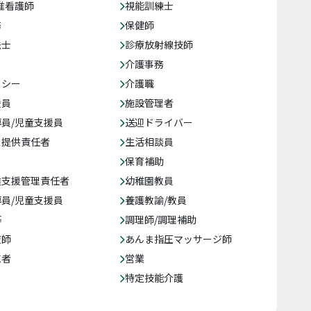
准看護師
視能訓練士
務
保健師
法士
診療放射線技師
介護事務
クシー
介護職
援員
施設管理者
員/児童支援員
送迎ドライバー
ス提供責任者
生活相談員
保育補助
達支援管理責任者
幼稚園教員
員/児童支援員
養護教諭/教員
等
調理師/調理補助
復師
あんま指圧マッサージ師
売者
営業
特定技能介護