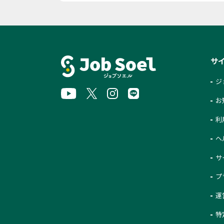
サ
ジ
お
利
ヘ
サ
プ
運
特