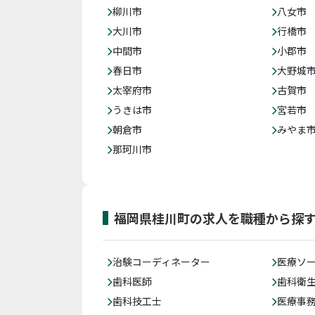
柳川市
八女市
大川市
行橋市
中間市
小郡市
春日市
大野城
太宰府市
古賀市
うきは市
宮若市
朝倉市
みやま
那珂川市
福岡県桂川町の求人を職種から探
治験コーディネーター
医療ソ
歯科医師
歯科衛
歯科技工士
医療事務