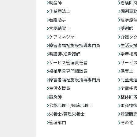
助産師
看護師/
作業療法士
調剤事
看護助手
理学療
言語聴覚士
薬剤師
ケアマネジャー
介護タ
障害者福祉施設指導専門員
生活支
看護師/准看護師
学童指導
サービス管理責任者
サービ
福祉用具専門相談員
保育士
障害者福祉施設指導専門員
児童発
生活支援員
学童指導
鍼灸師
整体師
公認心理士/臨床心理士
柔道整
栄養士/管理栄養士
登録販
管理部門
その他