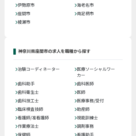
伊勢原市
海老名市
座間市
南足柄市
綾瀬市
神奈川県座間市の求人を職種から探す
治験コーディネーター
医療ソーシャルワー
カー
歯科助手
歯科医師
歯科衛生士
医師
歯科技工士
医療事務/受付
臨床検査技師
助産師
看護師/准看護師
視能訓練士
作業療法士
調剤事務
保健師
看護助手