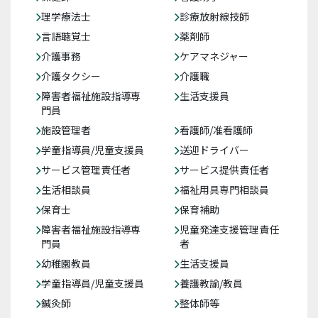
理学療法士
診療放射線技師
言語聴覚士
薬剤師
介護事務
ケアマネジャー
介護タクシー
介護職
障害者福祉施設指導専
生活支援員
門員
施設管理者
看護師/准看護師
学童指導員/児童支援員
送迎ドライバー
サービス管理責任者
サービス提供責任者
生活相談員
福祉用具専門相談員
保育士
保育補助
障害者福祉施設指導専
児童発達支援管理責任
門員
者
幼稚園教員
生活支援員
学童指導員/児童支援員
養護教諭/教員
鍼灸師
整体師等