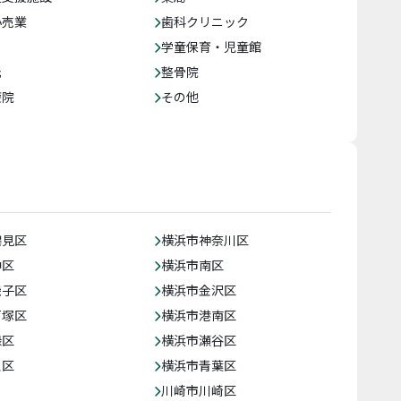
小売業
歯科クリニック
学童保育・児童館
託
整骨院
療院
その他
鶴見区
横浜市神奈川区
中区
横浜市南区
磯子区
横浜市金沢区
戸塚区
横浜市港南区
緑区
横浜市瀬谷区
泉区
横浜市青葉区
川崎市川崎区