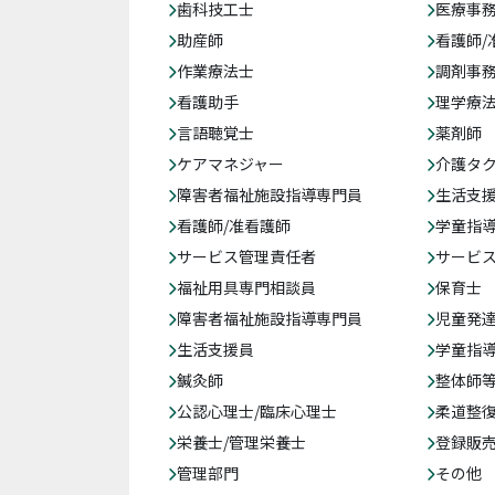
歯科技工士
医療事務
助産師
看護師/
作業療法士
調剤事
看護助手
理学療
言語聴覚士
薬剤師
ケアマネジャー
介護タ
障害者福祉施設指導専門員
生活支
看護師/准看護師
学童指導
サービス管理責任者
サービ
福祉用具専門相談員
保育士
障害者福祉施設指導専門員
児童発
生活支援員
学童指導
鍼灸師
整体師
公認心理士/臨床心理士
柔道整
栄養士/管理栄養士
登録販
管理部門
その他