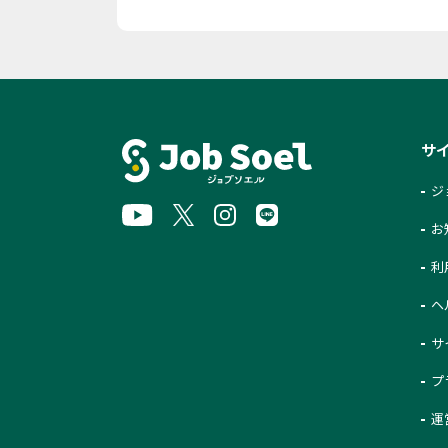
サ
ジ
お
利
ヘ
サ
プ
運