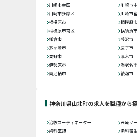
川崎市幸区
川崎市
川崎市多摩区
川崎市
相模原市
相模原
相模原市南区
横須賀
鎌倉市
藤沢市
茅ヶ崎市
逗子市
秦野市
厚木市
伊勢原市
海老名
南足柄市
綾瀬市
神奈川県山北町の求人を職種から
治験コーディネーター
医療ソ
歯科医師
歯科衛