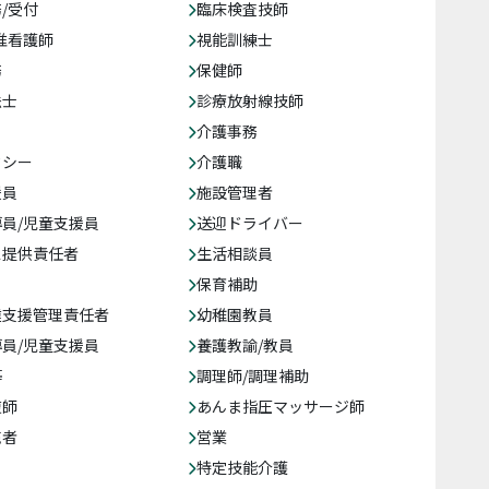
/受付
臨床検査技師
准看護師
視能訓練士
務
保健師
法士
診療放射線技師
介護事務
クシー
介護職
援員
施設管理者
員/児童支援員
送迎ドライバー
ス提供責任者
生活相談員
保育補助
達支援管理責任者
幼稚園教員
員/児童支援員
養護教諭/教員
等
調理師/調理補助
復師
あんま指圧マッサージ師
売者
営業
特定技能介護