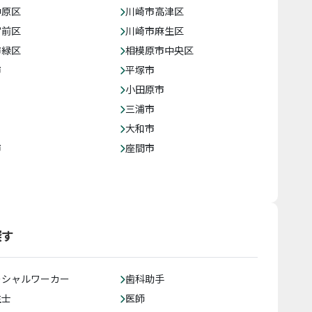
中原区
川崎市高津区
宮前区
川崎市麻生区
市緑区
相模原市中央区
市
平塚市
小田原市
三浦市
大和市
市
座間市
探す
ーシャルワーカー
歯科助手
生士
医師