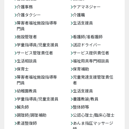
介護事務
ケアマネジャー
介護タクシー
介護職
障害者福祉施設指導専
生活支援員
門員
施設管理者
看護師/准看護師
学童指導員/児童支援員
送迎ドライバー
サービス管理責任者
サービス提供責任者
生活相談員
福祉用具専門相談員
保育士
保育補助
障害者福祉施設指導専
児童発達支援管理責任
門員
者
幼稚園教員
生活支援員
学童指導員/児童支援員
養護教諭/教員
鍼灸師
整体師等
調理師/調理補助
公認心理士/臨床心理士
柔道整復師
あんま指圧マッサージ
師