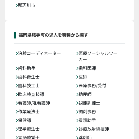
那珂川市
福岡県鞍手町の求人を職種から探す
治験コーディネーター
医療ソーシャルワー
カー
歯科助手
歯科医師
歯科衛生士
医師
歯科技工士
医療事務/受付
臨床検査技師
助産師
看護師/准看護師
視能訓練士
作業療法士
調剤事務
保健師
看護助手
理学療法士
診療放射線技師
言語聴覚士
薬剤師