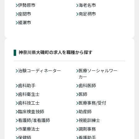
伊勢原市
海老名市
座間市
南足柄市
綾瀬市
神奈川県大磯町の求人を職種から探す
治験コーディネーター
医療ソーシャルワー
カー
歯科助手
歯科医師
歯科衛生士
医師
歯科技工士
医療事務/受付
臨床検査技師
助産師
看護師/准看護師
視能訓練士
作業療法士
調剤事務
保健師
看護助手