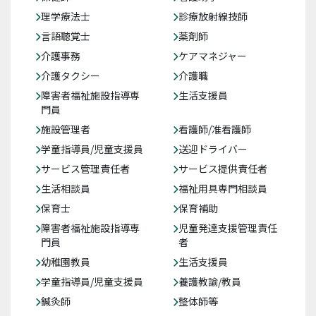
理学療法士
診療放射線技師
言語聴覚士
薬剤師
介護事務
ケアマネジャー
介護タクシー
介護職
障害者福祉施設指導専
生活支援員
門員
施設管理者
看護師/准看護師
学童指導員/児童支援員
送迎ドライバー
サービス管理責任者
サービス提供責任者
生活相談員
福祉用具専門相談員
保育士
保育補助
障害者福祉施設指導専
児童発達支援管理責任
門員
者
幼稚園教員
生活支援員
学童指導員/児童支援員
養護教諭/教員
鍼灸師
整体師等