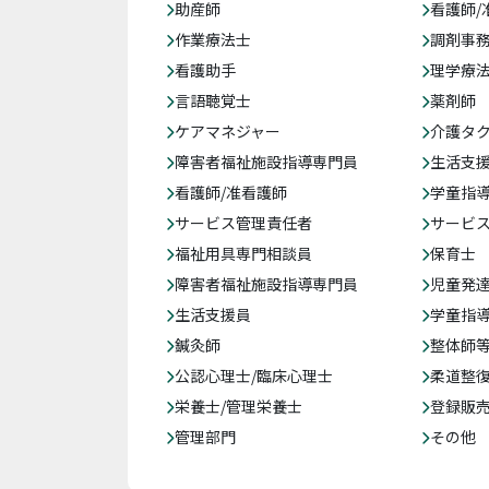
助産師
看護師/
作業療法士
調剤事
看護助手
理学療
言語聴覚士
薬剤師
ケアマネジャー
介護タ
障害者福祉施設指導専門員
生活支
看護師/准看護師
学童指導
サービス管理責任者
サービ
福祉用具専門相談員
保育士
障害者福祉施設指導専門員
児童発
生活支援員
学童指導
鍼灸師
整体師
公認心理士/臨床心理士
柔道整
栄養士/管理栄養士
登録販
管理部門
その他