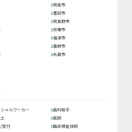
筑後市
豊前市
筑紫野市
市
宗像市
福津市
嘉麻市
市
糸島市
す
ーシャルワーカー
歯科助手
生士
医師
/受付
臨床検査技師