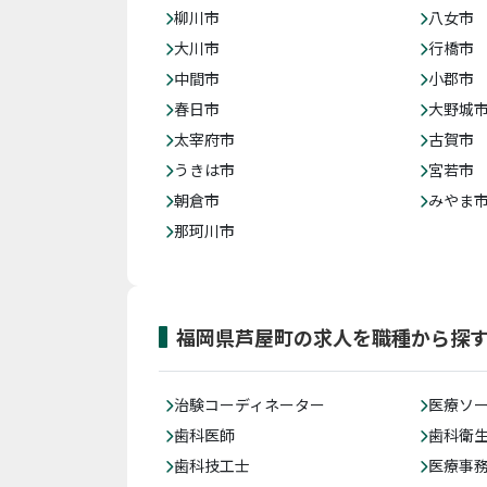
柳川市
八女市
大川市
行橋市
中間市
小郡市
春日市
大野城
太宰府市
古賀市
うきは市
宮若市
朝倉市
みやま
那珂川市
福岡県芦屋町の求人を職種から探
治験コーディネーター
医療ソ
歯科医師
歯科衛
歯科技工士
医療事務