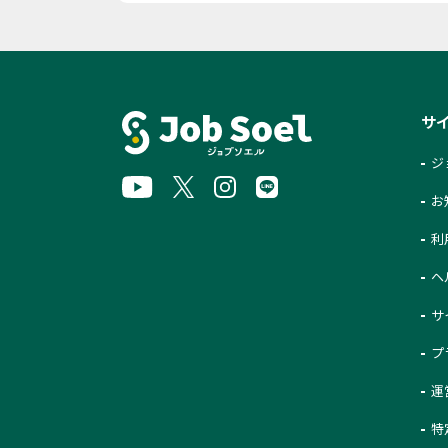
サ
ジ
お
利
ヘ
サ
プ
運
特