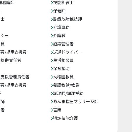
准看護師
視能訓練士
務
保健師
法士
診療放射線技師
介護事務
クシー
介護職
援員
施設管理者
員/児童支援員
送迎ドライバー
ス提供責任者
生活相談員
保育補助
達支援管理責任者
幼稚園教員
員/児童支援員
養護教諭/教員
等
調理師/調理補助
復師
あんま指圧マッサージ師
売者
営業
特定技能介護