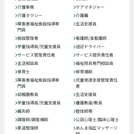
介護事務
ケアマネジャー
介護タクシー
介護職
障害者福祉施設指導専
生活支援員
門員
施設管理者
看護師/准看護師
学童指導員/児童支援員
送迎ドライバー
サービス管理責任者
サービス提供責任者
生活相談員
福祉用具専門相談員
保育士
保育補助
障害者福祉施設指導専
児童発達支援管理責任
門員
者
幼稚園教員
生活支援員
学童指導員/児童支援員
養護教諭/教員
鍼灸師
整体師等
調理師/調理補助
公認心理士/臨床心理士
柔道整復師
あんま指圧マッサージ
師