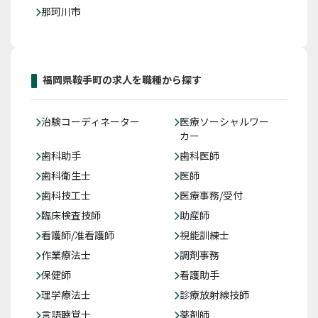
那珂川市
福岡県鞍手町の求人を職種から探す
治験コーディネーター
医療ソーシャルワー
カー
歯科助手
歯科医師
歯科衛生士
医師
歯科技工士
医療事務/受付
臨床検査技師
助産師
看護師/准看護師
視能訓練士
作業療法士
調剤事務
保健師
看護助手
理学療法士
診療放射線技師
言語聴覚士
薬剤師