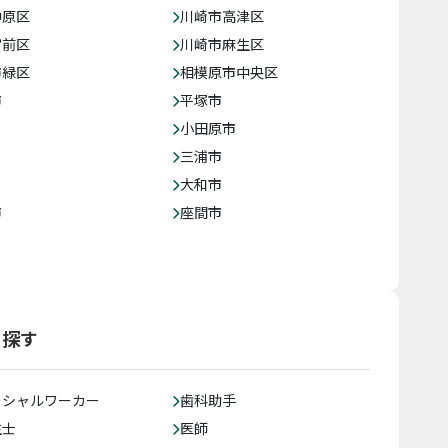
中原区
川崎市高津区
宮前区
川崎市麻生区
市緑区
相模原市中央区
市
平塚市
小田原市
三浦市
大和市
市
座間市
ら探す
ーシャルワーカー
歯科助手
生士
医師