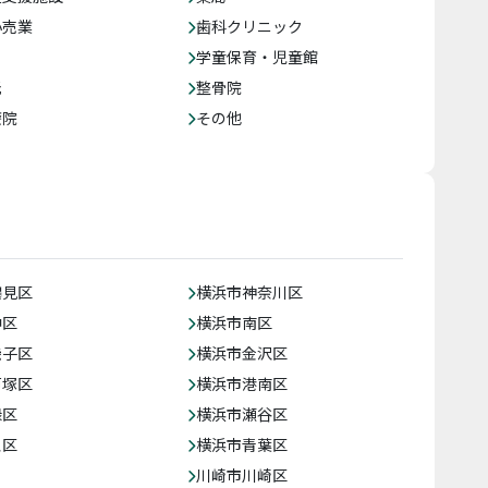
小売業
歯科クリニック
学童保育・児童館
託
整骨院
療院
その他
鶴見区
横浜市神奈川区
中区
横浜市南区
磯子区
横浜市金沢区
戸塚区
横浜市港南区
緑区
横浜市瀬谷区
泉区
横浜市青葉区
川崎市川崎区