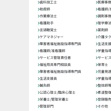
歯科技工士
医療事務
助産師
看護師/
作業療法士
調剤事
看護助手
理学療
言語聴覚士
薬剤師
ケアマネジャー
介護タ
障害者福祉施設指導専門員
生活支
看護師/准看護師
学童指導
サービス管理責任者
サービ
福祉用具専門相談員
保育士
障害者福祉施設指導専門員
児童発
生活支援員
学童指導
鍼灸師
整体師
公認心理士/臨床心理士
柔道整
栄養士/管理栄養士
登録販
管理部門
その他