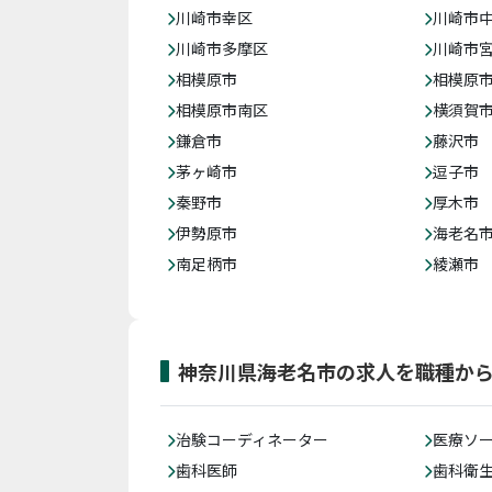
川崎市幸区
川崎市
川崎市多摩区
川崎市
相模原市
相模原
相模原市南区
横須賀
鎌倉市
藤沢市
茅ヶ崎市
逗子市
秦野市
厚木市
伊勢原市
海老名
南足柄市
綾瀬市
神奈川県海老名市の求人を職種か
治験コーディネーター
医療ソ
歯科医師
歯科衛