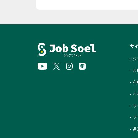
サ
ジ
お
利
ヘ
サ
プ
運