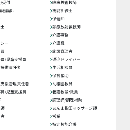
/受付
臨床検査技師
准看護師
視能訓練士
務
保健師
法士
診療放射線技師
介護事務
クシー
介護職
援員
施設管理者
員/児童支援員
送迎ドライバー
ス提供責任者
生活相談員
保育補助
達支援管理責任者
幼稚園教員
員/児童支援員
養護教諭/教員
等
調理師/調理補助
復師
あんま指圧マッサージ師
売者
営業
特定技能介護