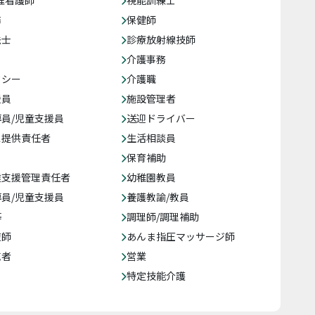
准看護師
視能訓練士
務
保健師
法士
診療放射線技師
介護事務
クシー
介護職
援員
施設管理者
員/児童支援員
送迎ドライバー
ス提供責任者
生活相談員
保育補助
達支援管理責任者
幼稚園教員
員/児童支援員
養護教諭/教員
等
調理師/調理補助
復師
あんま指圧マッサージ師
売者
営業
特定技能介護