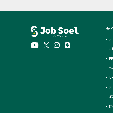
サ
ジ
お
利
ヘ
サ
プ
運
特