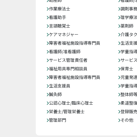
助産師
看護師/
作業療法士
調剤事
看護助手
理学療
言語聴覚士
薬剤師
ケアマネジャー
介護タ
障害者福祉施設指導専門員
生活支
看護師/准看護師
学童指導
サービス管理責任者
サービ
福祉用具専門相談員
保育士
障害者福祉施設指導専門員
児童発
生活支援員
学童指導
鍼灸師
整体師
公認心理士/臨床心理士
柔道整
栄養士/管理栄養士
登録販
管理部門
その他