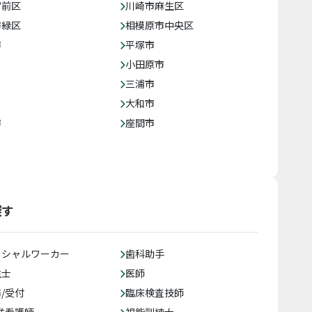
宮前区
川崎市麻生区
市緑区
相模原市中央区
市
平塚市
小田原市
三浦市
大和市
市
座間市
探す
ーシャルワーカー
歯科助手
生士
医師
/受付
臨床検査技師