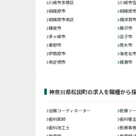
川崎市多摩区
川崎市
相模原市
相模原
相模原市南区
横須賀
鎌倉市
藤沢市
茅ヶ崎市
逗子市
秦野市
厚木市
伊勢原市
海老名
南足柄市
綾瀬市
神奈川県松田町の求人を職種から
治験コーディネーター
医療ソ
歯科医師
歯科衛
歯科技工士
医療事務