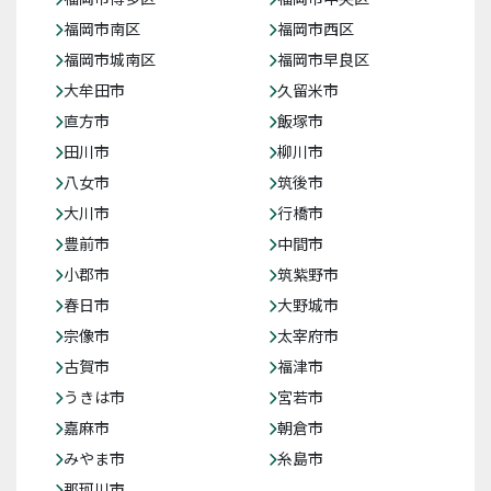
福岡市南区
福岡市西区
福岡市城南区
福岡市早良区
大牟田市
久留米市
直方市
飯塚市
田川市
柳川市
八女市
筑後市
大川市
行橋市
豊前市
中間市
小郡市
筑紫野市
春日市
大野城市
宗像市
太宰府市
古賀市
福津市
うきは市
宮若市
嘉麻市
朝倉市
みやま市
糸島市
那珂川市