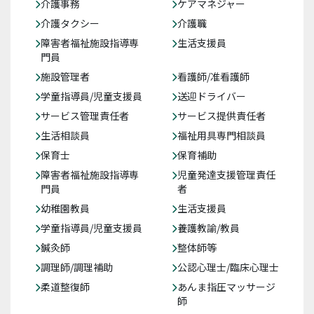
介護事務
ケアマネジャー
介護タクシー
介護職
障害者福祉施設指導専
生活支援員
門員
施設管理者
看護師/准看護師
学童指導員/児童支援員
送迎ドライバー
サービス管理責任者
サービス提供責任者
生活相談員
福祉用具専門相談員
保育士
保育補助
障害者福祉施設指導専
児童発達支援管理責任
門員
者
幼稚園教員
生活支援員
学童指導員/児童支援員
養護教諭/教員
鍼灸師
整体師等
調理師/調理補助
公認心理士/臨床心理士
柔道整復師
あんま指圧マッサージ
師