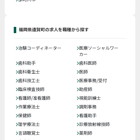
福岡県遠賀町の求人を職種から探す
治験コーディネーター
医療ソーシャルワー
カー
歯科助手
歯科医師
歯科衛生士
医師
歯科技工士
医療事務/受付
臨床検査技師
助産師
看護師/准看護師
視能訓練士
作業療法士
調剤事務
保健師
看護助手
理学療法士
診療放射線技師
言語聴覚士
薬剤師